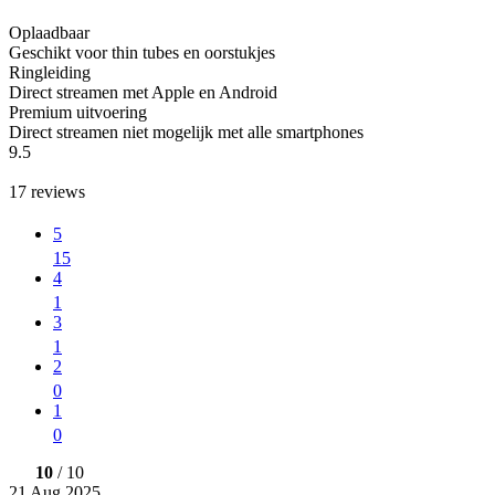
Oplaadbaar
Geschikt voor thin tubes en oorstukjes
Ringleiding
Direct streamen met Apple en Android
Premium uitvoering
Direct streamen niet mogelijk met alle smartphones
9.5
17
reviews
5
15
4
1
3
1
2
0
1
0
10
/ 10
21 Aug 2025