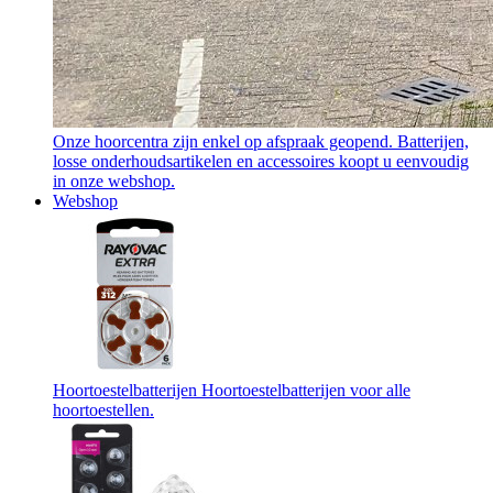
Onze hoorcentra zijn enkel op afspraak geopend. Batterijen,
losse onderhoudsartikelen en accessoires koopt u eenvoudig
in onze webshop.
Webshop
Hoortoestelbatterijen
Hoortoestelbatterijen voor alle
hoortoestellen.