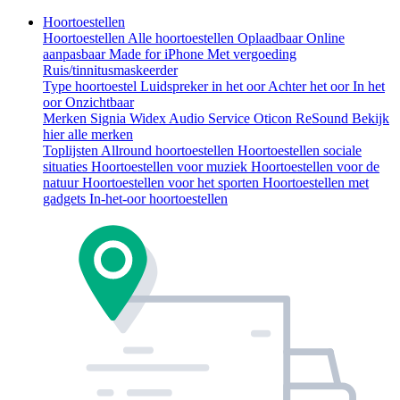
Hoortoestellen
Hoortoestellen
Alle hoortoestellen
Oplaadbaar
Online
aanpasbaar
Made for iPhone
Met vergoeding
Ruis/tinnitusmaskeerder
Type hoortoestel
Luidspreker in het oor
Achter het oor
In het
oor
Onzichtbaar
Merken
Signia
Widex
Audio Service
Oticon
ReSound
Bekijk
hier alle merken
Toplijsten
Allround hoortoestellen
Hoortoestellen sociale
situaties
Hoortoestellen voor muziek
Hoortoestellen voor de
natuur
Hoortoestellen voor het sporten
Hoortoestellen met
gadgets
In-het-oor hoortoestellen