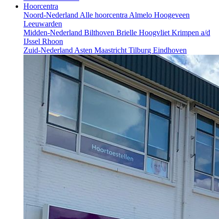
Hoorcentra
Noord-Nederland
Alle hoorcentra
Almelo
Hoogeveen
Leeuwarden
Midden-Nederland
Bilthoven
Brielle
Hoogvliet
Krimpen a/d
IJssel
Rhoon
Zuid-Nederland
Asten
Maastricht
Tilburg
Eindhoven