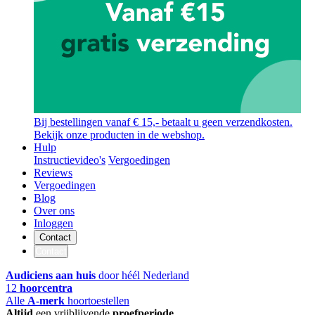
Bij bestellingen vanaf € 15,- betaalt u geen verzendkosten.
Bekijk onze producten in de webshop.
Hulp
Instructievideo's
Vergoedingen
Reviews
Vergoedingen
Blog
Over ons
Inloggen
Contact
Contact
Audiciens aan huis
door héél Nederland
12
hoorcentra
Alle
A-merk
hoortoestellen
Altijd
een vrijblijvende
proefperiode