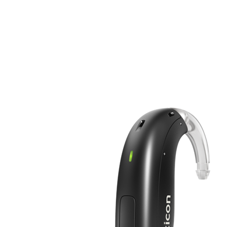
Zoeken
Snel zoeken
Signia hoortoestellen
Signia Pure BCT IX
Signia Silk IX
Widex
Allure AI
Audio Service R LI 7
Hoortoestelbatterijen
Widex filters
Filters
Domes
Onderhoudsartikelen
Signia Active Mini IX - Oplaadbaar
De Signia Active Mini IX is het nieuwste hoortoestel van Signia.
Bekijk