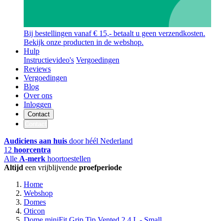
Bij bestellingen vanaf € 15,- betaalt u geen verzendkosten.
Bekijk onze producten in de webshop.
Hulp
Instructievideo's
Vergoedingen
Reviews
Vergoedingen
Blog
Over ons
Inloggen
Contact
Contact
Audiciens aan huis
door héél Nederland
12
hoorcentra
Alle
A-merk
hoortoestellen
Altijd
een vrijblijvende
proefperiode
Home
Webshop
Domes
Oticon
Dome miniFit Grip Tip Vented 2,4 L - Small