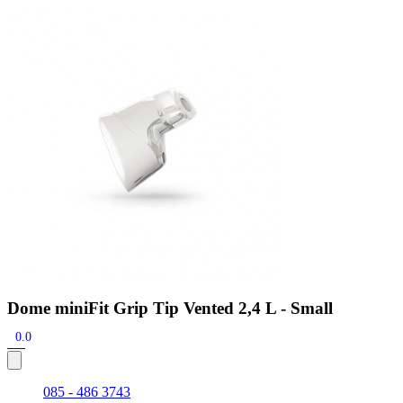
Zoeken
Snel zoeken
Signia hoortoestellen
Signia Pure BCT IX
Signia Silk IX
Widex
Allure AI
Audio Service R LI 7
Hoortoestelbatterijen
Widex filters
Filters
Domes
Onderhoudsartikelen
Signia Active Mini IX - Oplaadbaar
De Signia Active Mini IX is het nieuwste hoortoestel van Signia.
Bekijk
Dome miniFit Grip Tip Vented 2,4 L - Small
0.0
085 - 486 3743