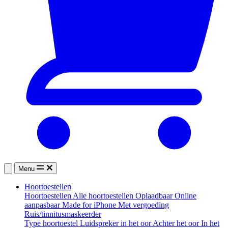
Menu
Hoortoestellen
Hoortoestellen
Alle hoortoestellen
Oplaadbaar
Online
aanpasbaar
Made for iPhone
Met vergoeding
Ruis/tinnitusmaskeerder
Type hoortoestel
Luidspreker in het oor
Achter het oor
In het