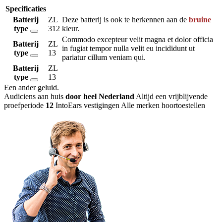
Specificaties
Batterij
ZL
Deze batterij is ook te herkennen aan de
bruine
type
312
kleur.
Commodo excepteur velit magna et dolor officia
Batterij
ZL
in fugiat tempor nulla velit eu incididunt ut
type
13
pariatur cillum veniam qui.
Batterij
ZL
type
13
Een ander geluid
.
Audiciens aan huis
door heel Nederland
Altijd een vrijblijvende
proefperiode
12
IntoEars vestigingen
Alle merken hoortoestellen