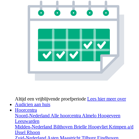
Altijd een vrijblijvende proefperiode
Lees hier meer over
Audicien aan huis
Hoorcentra
Noord-Nederland
Alle hoorcentra
Almelo
Hoogeveen
Leeuwarden
Midden-Nederland
Bilthoven
Brielle
Hoogvliet
Krimpen a/d
IJssel
Rhoon
Zuid-Nederland
Asten
Maastricht
Tilburg
Eindhoven