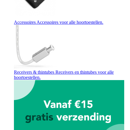
Accessoires
Accessoires voor alle hoortoestellen.
Receivers & thintubes
Receivers en thintubes voor alle
hoortoestellen.