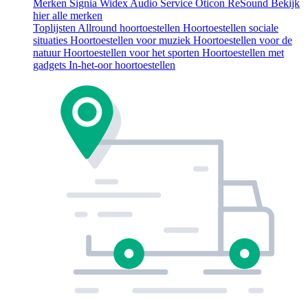
Merken
Signia
Widex
Audio Service
Oticon
ReSound
Bekijk
hier alle merken
Toplijsten
Allround hoortoestellen
Hoortoestellen sociale
situaties
Hoortoestellen voor muziek
Hoortoestellen voor de
natuur
Hoortoestellen voor het sporten
Hoortoestellen met
gadgets
In-het-oor hoortoestellen