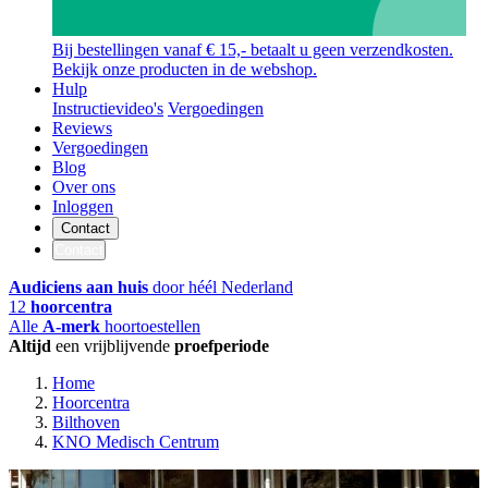
Bij bestellingen vanaf € 15,- betaalt u geen verzendkosten.
Bekijk onze producten in de webshop.
Hulp
Instructievideo's
Vergoedingen
Reviews
Vergoedingen
Blog
Over ons
Inloggen
Contact
Contact
Audiciens aan huis
door héél Nederland
12
hoorcentra
Alle
A-merk
hoortoestellen
Altijd
een vrijblijvende
proefperiode
Home
Hoorcentra
Bilthoven
KNO Medisch Centrum