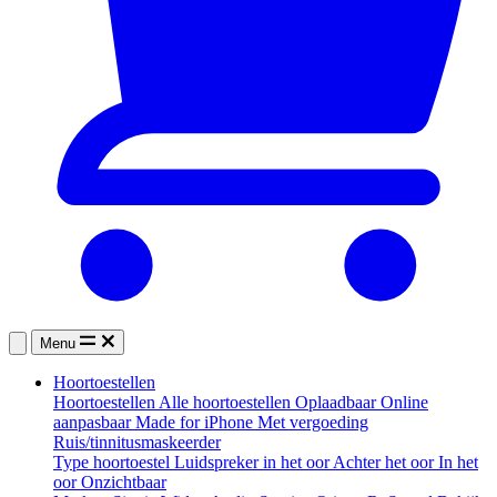
Menu
Hoortoestellen
Hoortoestellen
Alle hoortoestellen
Oplaadbaar
Online
aanpasbaar
Made for iPhone
Met vergoeding
Ruis/tinnitusmaskeerder
Type hoortoestel
Luidspreker in het oor
Achter het oor
In het
oor
Onzichtbaar