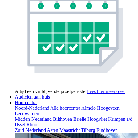
Altijd een vrijblijvende proefperiode
Lees hier meer over
Audicien aan huis
Hoorcentra
Noord-Nederland
Alle hoorcentra
Almelo
Hoogeveen
Leeuwarden
Midden-Nederland
Bilthoven
Brielle
Hoogvliet
Krimpen a/d
IJssel
Rhoon
Zuid-Nederland
Asten
Maastricht
Tilburg
Eindhoven