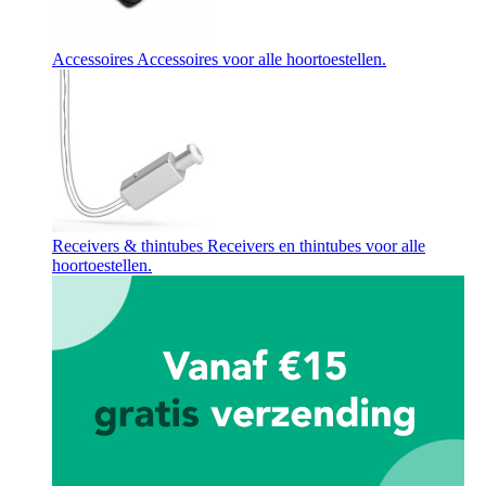
Accessoires
Accessoires voor alle hoortoestellen.
Receivers & thintubes
Receivers en thintubes voor alle
hoortoestellen.