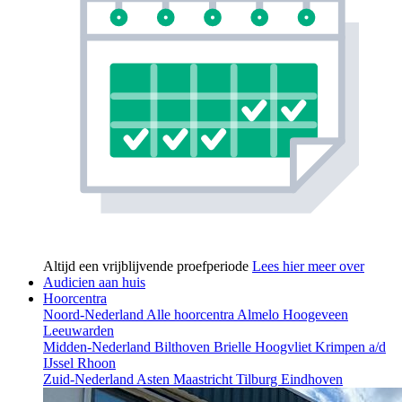
Altijd een vrijblijvende proefperiode
Lees hier meer over
Audicien aan huis
Hoorcentra
Noord-Nederland
Alle hoorcentra
Almelo
Hoogeveen
Leeuwarden
Midden-Nederland
Bilthoven
Brielle
Hoogvliet
Krimpen a/d
IJssel
Rhoon
Zuid-Nederland
Asten
Maastricht
Tilburg
Eindhoven