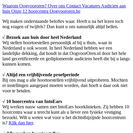
Waarom Oogvoororen?
Over ons
Contact
Vacatures
Audicien aan
huis
Onze 12 hoorcentra
Oogvoororen.be
Wij maken onderstaande beloftes waar. Heeft u na het lezen toch
nog vragen of twijfels? Dan kunt u ons natuurlijk altijd bellen.
√ Bezoek aan huis door heel Nederland
Wij stellen hoortoestellen persoonlijk af bij u thuis, waar in
Nederland u ook woont. In heel Nederland hebben we een
landelijke dekking, dat houdt in dat OogvoorOren.nl door het hele
land gecertificeerde en gediplomeerde audiciens heeft die bij u langs
kunnen komen.
√ Altijd een vrijblijvende proefperiode
Bij ons mag u alle hoortoestellen vrijblijvend uitproberen. Mochten
er instellingen aangepast moeten worden, dan hoeft u daar ook niet
voor te betalen.
√ 10 hoorcentra van IntoEars
Wij werken nauw samen met IntoEars hoorklinieken. Zij hebben 10
hoorcentra waar u terecht kunt als u liever een fysieke vestiging
bezoekt. Wilt u weten wat voor u het dichtstbijzijnde hoorcentrum
is?
Klik dan hier
.