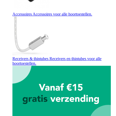
Accessoires
Accessoires voor alle hoortoestellen.
Receivers & thintubes
Receivers en thintubes voor alle
hoortoestellen.