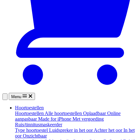
Menu
Hoortoestellen
Hoortoestellen
Alle hoortoestellen
Oplaadbaar
Online
aanpasbaar
Made for iPhone
Met vergoeding
Ruis/tinnitusmaskeerder
Type hoortoestel
Luidspreker in het oor
Achter het oor
In het
oor
Onzichtbaar