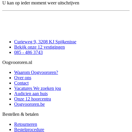
U kan op ieder moment weer uitschrijven
Curieweg 9, 3208 KJ Spijkenisse
Bekijk onze 12 vestigingen
085 - 486 3743
Oogvoororen.nl
Waarom Oogvoororen?
Over ons
Contact
Vacatures
We zoeken jou
Audicien aan huis
Onze 12 hoorcentra
Oogvoororen.be
Bestellen & betalen
Retourneren
Bestelprocedure