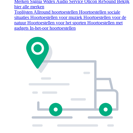
Merken
Signia
Widex
Audio Service
Oticon
ReSound
Bekijk
hier alle merken
Toplijsten
Allround hoortoestellen
Hoortoestellen sociale
situaties
Hoortoestellen voor muziek
Hoortoestellen voor de
natuur
Hoortoestellen voor het sporten
Hoortoestellen met
gadgets
In-het-oor hoortoestellen