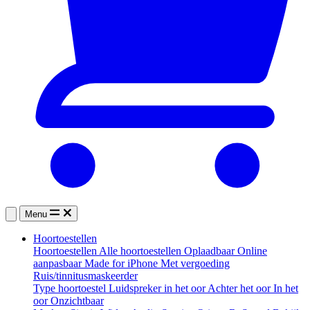
Menu
Hoortoestellen
Hoortoestellen
Alle hoortoestellen
Oplaadbaar
Online
aanpasbaar
Made for iPhone
Met vergoeding
Ruis/tinnitusmaskeerder
Type hoortoestel
Luidspreker in het oor
Achter het oor
In het
oor
Onzichtbaar