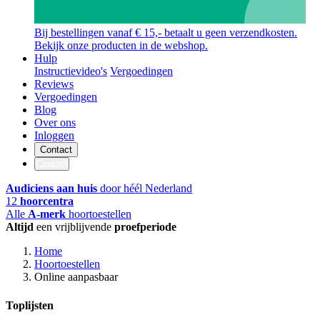
Bij bestellingen vanaf € 15,- betaalt u geen verzendkosten.
Bekijk onze producten in de webshop.
Hulp
Instructievideo's
Vergoedingen
Reviews
Vergoedingen
Blog
Over ons
Inloggen
Contact
Contact
Audiciens aan huis
door héél Nederland
12
hoorcentra
Alle
A-merk
hoortoestellen
Altijd
een vrijblijvende
proefperiode
Home
Hoortoestellen
Online aanpasbaar
Toplijsten