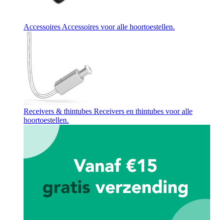
Accessoires
Accessoires voor alle hoortoestellen.
Receivers & thintubes
Receivers en thintubes voor alle
hoortoestellen.