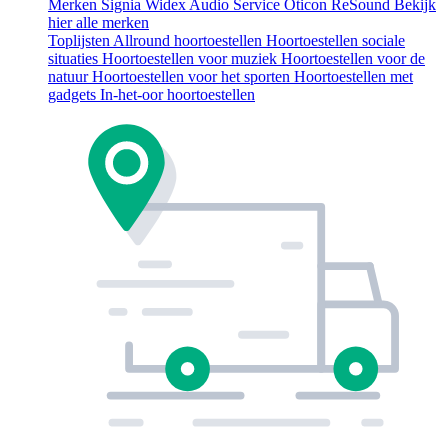
Merken
Signia
Widex
Audio Service
Oticon
ReSound
Bekijk
hier alle merken
Toplijsten
Allround hoortoestellen
Hoortoestellen sociale
situaties
Hoortoestellen voor muziek
Hoortoestellen voor de
natuur
Hoortoestellen voor het sporten
Hoortoestellen met
gadgets
In-het-oor hoortoestellen