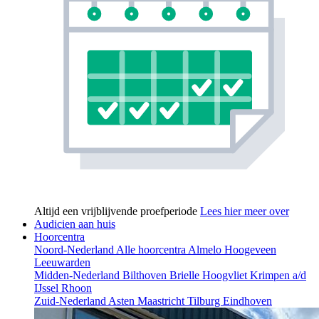
Altijd een vrijblijvende proefperiode
Lees hier meer over
Audicien aan huis
Hoorcentra
Noord-Nederland
Alle hoorcentra
Almelo
Hoogeveen
Leeuwarden
Midden-Nederland
Bilthoven
Brielle
Hoogvliet
Krimpen a/d
IJssel
Rhoon
Zuid-Nederland
Asten
Maastricht
Tilburg
Eindhoven