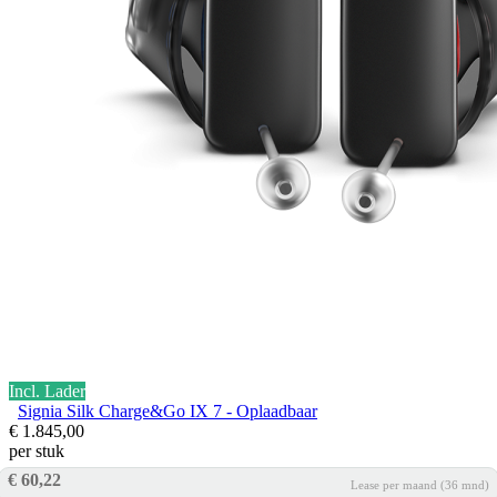
Incl. Lader
Signia Silk Charge&Go IX 7 - Oplaadbaar
€ 1.845,00
per stuk
€ 60,22
Lease per maand (36 mnd)