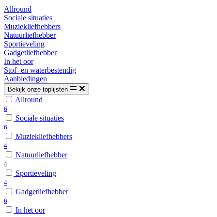
Allround
Sociale situaties
Muziekliefhebbers
Natuurliefhebber
Sportieveling
Gadgetliefhebber
In het oor
Stof- en waterbestendig
Aanbiedingen
Bekijk onze toplijsten
Allround
6
Sociale situaties
6
Muziekliefhebbers
4
Natuurliefhebber
4
Sportieveling
4
Gadgetliefhebber
6
In het oor