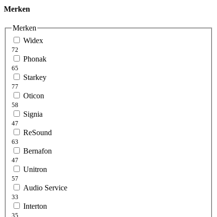
Merken
Merken
Widex
72
Phonak
65
Starkey
77
Oticon
58
Signia
47
ReSound
63
Bernafon
47
Unitron
57
Audio Service
33
Interton
35