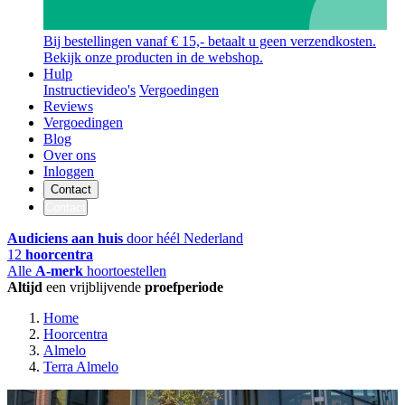
Bij bestellingen vanaf € 15,- betaalt u geen verzendkosten.
Bekijk onze producten in de webshop.
Hulp
Instructievideo's
Vergoedingen
Reviews
Vergoedingen
Blog
Over ons
Inloggen
Contact
Contact
Audiciens aan huis
door héél Nederland
12
hoorcentra
Alle
A-merk
hoortoestellen
Altijd
een vrijblijvende
proefperiode
Home
Hoorcentra
Almelo
Terra Almelo