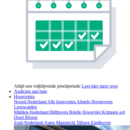
Altijd een vrijblijvende proefperiode
Lees hier meer over
Audicien aan huis
Hoorcentra
Noord-Nederland
Alle hoorcentra
Almelo
Hoogeveen
Leeuwarden
Midden-Nederland
Bilthoven
Brielle
Hoogvliet
Krimpen a/d
IJssel
Rhoon
Zuid-Nederland
Asten
Maastricht
Tilburg
Eindhoven