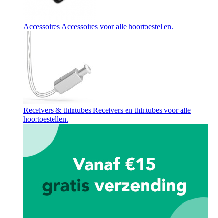
Accessoires
Accessoires voor alle hoortoestellen.
Receivers & thintubes
Receivers en thintubes voor alle
hoortoestellen.