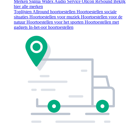
Merken
Signia
Widex
Audio Service
Oticon
ReSound
Bekijk
hier alle merken
Toplijsten
Allround hoortoestellen
Hoortoestellen sociale
situaties
Hoortoestellen voor muziek
Hoortoestellen voor de
natuur
Hoortoestellen voor het sporten
Hoortoestellen met
gadgets
In-het-oor hoortoestellen