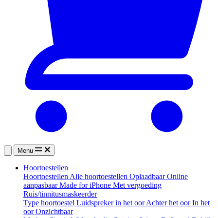
Menu
Hoortoestellen
Hoortoestellen
Alle hoortoestellen
Oplaadbaar
Online
aanpasbaar
Made for iPhone
Met vergoeding
Ruis/tinnitusmaskeerder
Type hoortoestel
Luidspreker in het oor
Achter het oor
In het
oor
Onzichtbaar