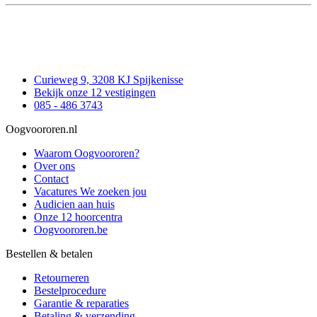
Curieweg 9, 3208 KJ Spijkenisse
Bekijk onze 12 vestigingen
085 - 486 3743
Oogvoororen.nl
Waarom Oogvoororen?
Over ons
Contact
Vacatures
We zoeken jou
Audicien aan huis
Onze 12 hoorcentra
Oogvoororen.be
Bestellen & betalen
Retourneren
Bestelprocedure
Garantie & reparaties
Betaling & verzending