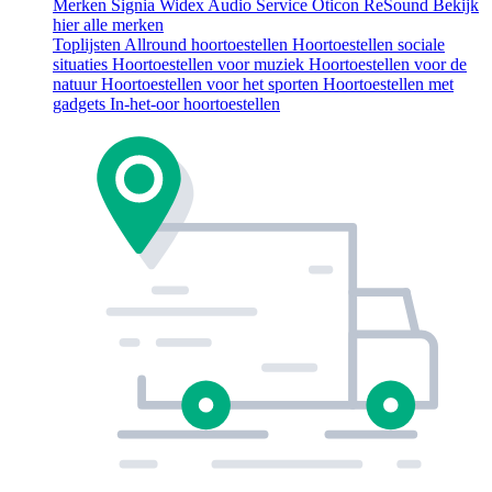
Merken
Signia
Widex
Audio Service
Oticon
ReSound
Bekijk
hier alle merken
Toplijsten
Allround hoortoestellen
Hoortoestellen sociale
situaties
Hoortoestellen voor muziek
Hoortoestellen voor de
natuur
Hoortoestellen voor het sporten
Hoortoestellen met
gadgets
In-het-oor hoortoestellen