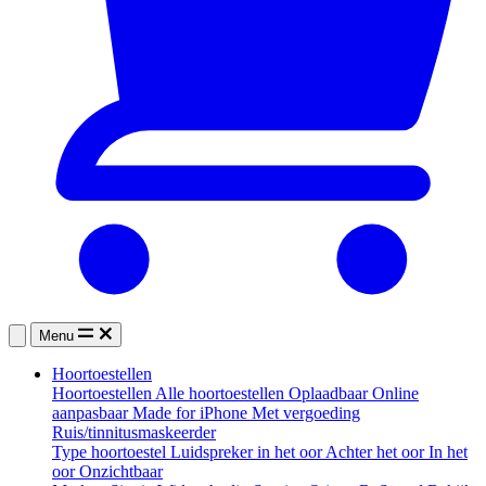
Menu
Hoortoestellen
Hoortoestellen
Alle hoortoestellen
Oplaadbaar
Online
aanpasbaar
Made for iPhone
Met vergoeding
Ruis/tinnitusmaskeerder
Type hoortoestel
Luidspreker in het oor
Achter het oor
In het
oor
Onzichtbaar