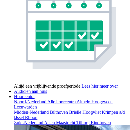
Altijd een vrijblijvende proefperiode
Lees hier meer over
Audicien aan huis
Hoorcentra
Noord-Nederland
Alle hoorcentra
Almelo
Hoogeveen
Leeuwarden
Midden-Nederland
Bilthoven
Brielle
Hoogvliet
Krimpen a/d
IJssel
Rhoon
Zuid-Nederland
Asten
Maastricht
Tilburg
Eindhoven