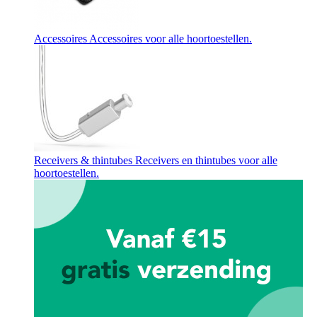
Accessoires
Accessoires voor alle hoortoestellen.
Receivers & thintubes
Receivers en thintubes voor alle
hoortoestellen.