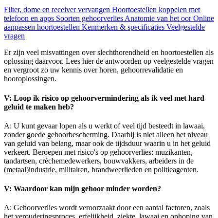
Filter, dome en receiver vervangen
Hoortoestellen koppelen met
telefoon en apps
Soorten gehoorverlies
Anatomie van het oor
Online
aanpassen hoortoestellen
Kenmerken & specificaties
Veelgestelde
vragen
Er zijn veel misvattingen over slechthorendheid en hoortoestellen als
oplossing daarvoor. Lees hier de antwoorden op veelgestelde vragen
en vergroot zo uw kennis over horen, gehoorrevalidatie en
hooroplossingen.
V: Loop ik risico op gehoorvermindering als ik veel met hard
geluid te maken heb?
A: U kunt gevaar lopen als u werkt of veel tijd besteedt in lawaai,
zonder goede gehoorbescherming. Daarbij is niet alleen het niveau
van geluid van belang, maar ook de tijdsduur waarin u in het geluid
verkeert. Beroepen met risico's op gehoorverlies: muzikanten,
tandartsen, crèchemedewerkers, bouwvakkers, arbeiders in de
(metaal)industrie, militairen, brandweerlieden en politieagenten.
V: Waardoor kan mijn gehoor minder worden?
A: Gehoorverlies wordt veroorzaakt door een aantal factoren, zoals
het verouderingsproces, erfelijkheid, ziekte, lawaai en ophoping van