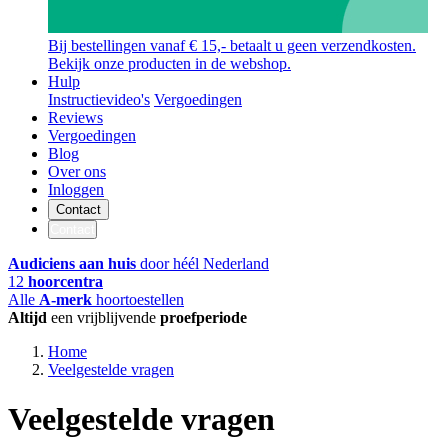
Bij bestellingen vanaf € 15,- betaalt u geen verzendkosten.
Bekijk onze producten in de webshop.
Hulp
Instructievideo's
Vergoedingen
Reviews
Vergoedingen
Blog
Over ons
Inloggen
Contact
Contact
Audiciens aan huis
door héél Nederland
12
hoorcentra
Alle
A-merk
hoortoestellen
Altijd
een vrijblijvende
proefperiode
Home
Veelgestelde vragen
Veelgestelde vragen