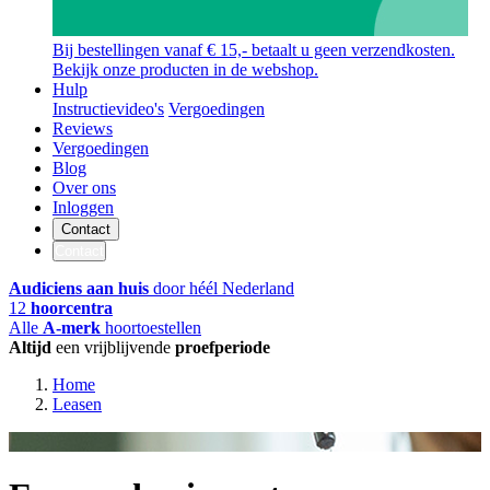
Bij bestellingen vanaf € 15,- betaalt u geen verzendkosten.
Bekijk onze producten in de webshop.
Hulp
Instructievideo's
Vergoedingen
Reviews
Vergoedingen
Blog
Over ons
Inloggen
Contact
Contact
Audiciens aan huis
door héél Nederland
12
hoorcentra
Alle
A-merk
hoortoestellen
Altijd
een vrijblijvende
proefperiode
Home
Leasen