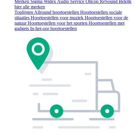
Merken
Signia
Widex
Audio Service
Oticon
ReSound
Bekijk
hier alle merken
Toplijsten
Allround hoortoestellen
Hoortoestellen sociale
situaties
Hoortoestellen voor muziek
Hoortoestellen voor de
natuur
Hoortoestellen voor het sporten
Hoortoestellen met
gadgets
In-het-oor hoortoestellen