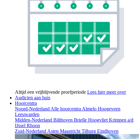
Altijd een vrijblijvende proefperiode
Lees hier meer over
Audicien aan huis
Hoorcentra
Noord-Nederland
Alle hoorcentra
Almelo
Hoogeveen
Leeuwarden
Midden-Nederland
Bilthoven
Brielle
Hoogvliet
Krimpen a/d
IJssel
Rhoon
Zuid-Nederland
Asten
Maastricht
Tilburg
Eindhoven