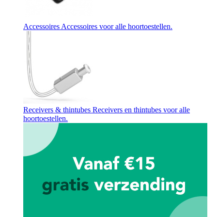
Accessoires
Accessoires voor alle hoortoestellen.
Receivers & thintubes
Receivers en thintubes voor alle
hoortoestellen.