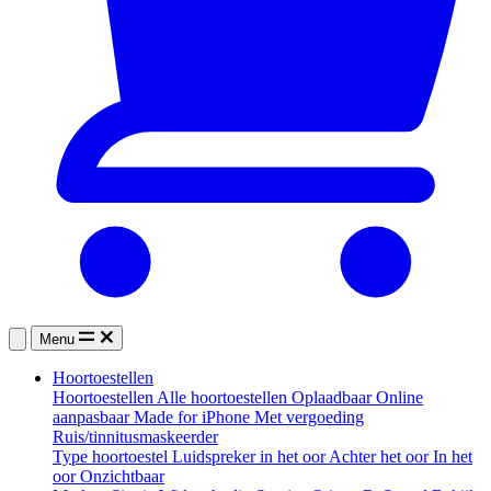
Menu
Hoortoestellen
Hoortoestellen
Alle hoortoestellen
Oplaadbaar
Online
aanpasbaar
Made for iPhone
Met vergoeding
Ruis/tinnitusmaskeerder
Type hoortoestel
Luidspreker in het oor
Achter het oor
In het
oor
Onzichtbaar