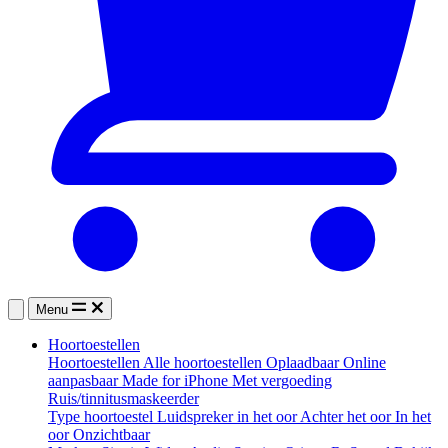
Menu
Hoortoestellen
Hoortoestellen
Alle hoortoestellen
Oplaadbaar
Online
aanpasbaar
Made for iPhone
Met vergoeding
Ruis/tinnitusmaskeerder
Type hoortoestel
Luidspreker in het oor
Achter het oor
In het
oor
Onzichtbaar