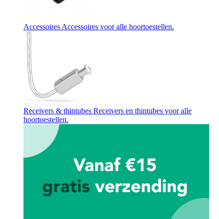
Accessoires
Accessoires voor alle hoortoestellen.
Receivers & thintubes
Receivers en thintubes voor alle
hoortoestellen.