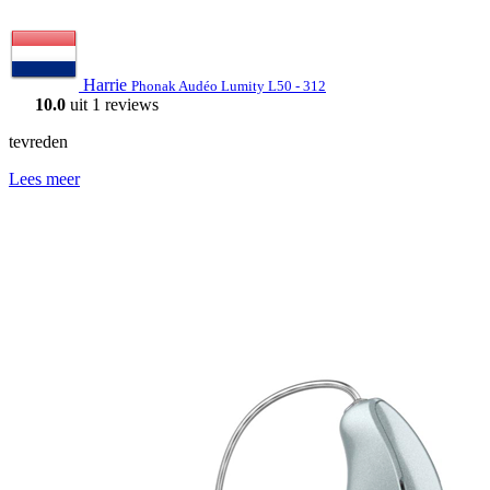
Harrie
Phonak Audéo Lumity L50 - 312
10.0
uit 1 reviews
tevreden
Lees meer