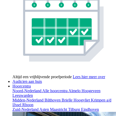
Altijd een vrijblijvende proefperiode
Lees hier meer over
Audicien aan huis
Hoorcentra
Noord-Nederland
Alle hoorcentra
Almelo
Hoogeveen
Leeuwarden
Midden-Nederland
Bilthoven
Brielle
Hoogvliet
Krimpen a/d
IJssel
Rhoon
Zuid-Nederland
Asten
Maastricht
Tilburg
Eindhoven