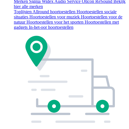
Merken
Signia
Widex
Audio Service
Oticon
ReSound
Bekijk
hier alle merken
Toplijsten
Allround hoortoestellen
Hoortoestellen sociale
situaties
Hoortoestellen voor muziek
Hoortoestellen voor de
natuur
Hoortoestellen voor het sporten
Hoortoestellen met
gadgets
In-het-oor hoortoestellen