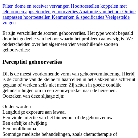
Filter, dome en receiver vervangen
Hoortoestellen koppelen met
telefoon en apps
Soorten gehoorverlies
Anatomie van het oor
Online
aanpassen hoortoestellen
Kenmerken & specificaties
Veelgestelde
vragen
Er zijn verschillende soorten gehoorverlies. Het type wordt bepaald
door het gedeelte van het oor waarin het probleem aanwezig is. We
onderscheiden over het algemeen vier verschillende soorten
gehoorverlies:
Perceptief gehoorverlies
Dit is de meest voorkomende vorm van gehoorvermindering. Hierbij
is de conditie van de kleine trilhaarcellen in het slakkenhuis achteruit
gegaan of werken zelfs niet meer. Zij zetten in goede conditie
geluidstrillingen om in een zenuwprikkel naar de hersenen.
Oorzaken van deze slijtage zijn:
Ouder worden
Langdurige exposure aan lawaai
Een virale infectie van het binnenoor of de gehoorzenuw
Een erfelijke afwijking
Een hoofdtrauma
Sommige medische behandelingen, zoals chemotherapie of