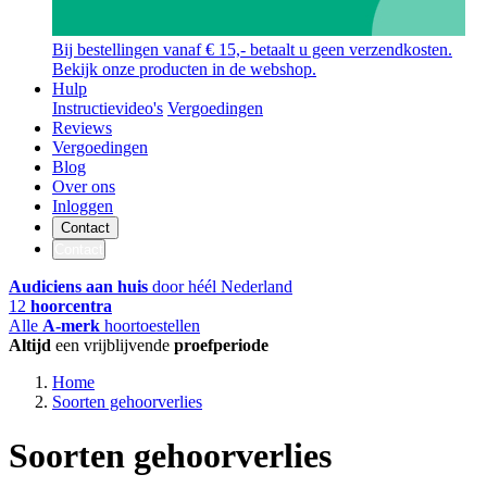
Bij bestellingen vanaf € 15,- betaalt u geen verzendkosten.
Bekijk onze producten in de webshop.
Hulp
Instructievideo's
Vergoedingen
Reviews
Vergoedingen
Blog
Over ons
Inloggen
Contact
Contact
Audiciens aan huis
door héél Nederland
12
hoorcentra
Alle
A-merk
hoortoestellen
Altijd
een vrijblijvende
proefperiode
Home
Soorten gehoorverlies
Soorten gehoorverlies