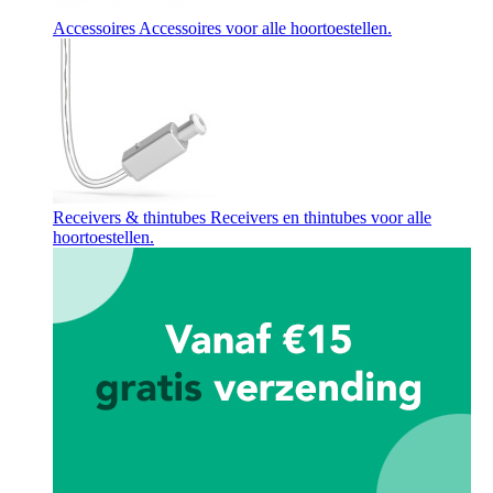
Accessoires
Accessoires voor alle hoortoestellen.
Receivers & thintubes
Receivers en thintubes voor alle
hoortoestellen.