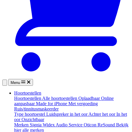
Menu
Hoortoestellen
Hoortoestellen
Alle hoortoestellen
Oplaadbaar
Online
aanpasbaar
Made for iPhone
Met vergoeding
Ruis/tinnitusmaskeerder
Type hoortoestel
Luidspreker in het oor
Achter het oor
In het
oor
Onzichtbaar
Merken
Signia
Widex
Audio Service
Oticon
ReSound
Bekijk
hier alle merken