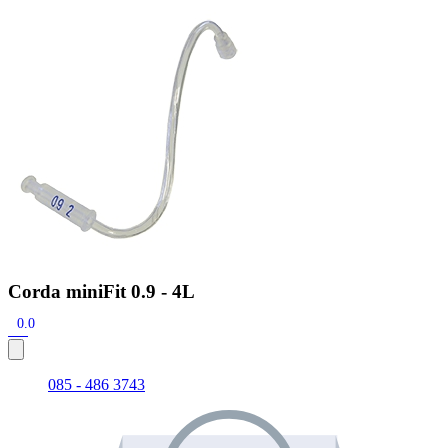
Zoeken
Snel zoeken
Signia hoortoestellen
Signia Pure BCT IX
Signia Silk IX
Widex
Allure AI
Audio Service R LI 7
Hoortoestelbatterijen
Widex filters
Filters
Domes
Onderhoudsartikelen
Signia Active Mini IX - Oplaadbaar
De Signia Active Mini IX is het nieuwste hoortoestel van Signia.
Bekijk
Corda miniFit 0.9 - 4L
0.0
085 - 486 3743