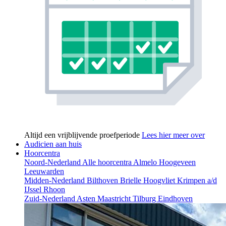
Altijd een vrijblijvende proefperiode
Lees hier meer over
Audicien aan huis
Hoorcentra
Noord-Nederland
Alle hoorcentra
Almelo
Hoogeveen
Leeuwarden
Midden-Nederland
Bilthoven
Brielle
Hoogvliet
Krimpen a/d
IJssel
Rhoon
Zuid-Nederland
Asten
Maastricht
Tilburg
Eindhoven