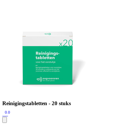
Zoeken
Snel zoeken
Signia hoortoestellen
Signia Pure BCT IX
Signia Silk IX
Widex Allu
Hoortoestelbatterijen
Widex filters
Filters
Domes
Onderhoudsartikele
Signia Active Mini IX - Oplaadbaar
De Signia Active Mini IX is het nieuwste hoortoestel van Signia.
Bekijk
Reinigingstabletten - 20 stuks
0.0