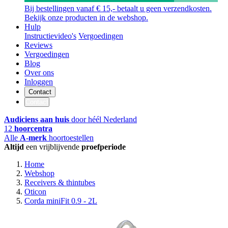
Bij bestellingen vanaf € 15,- betaalt u geen verzendkosten.
Bekijk onze producten in de webshop.
Hulp
Instructievideo's
Vergoedingen
Reviews
Vergoedingen
Blog
Over ons
Inloggen
Contact
Contact
Audiciens aan huis
door héél Nederland
12
hoorcentra
Alle
A-merk
hoortoestellen
Altijd
een vrijblijvende
proefperiode
Home
Webshop
Receivers & thintubes
Oticon
Corda miniFit 0.9 - 2L