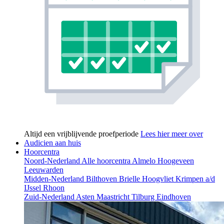
Altijd een vrijblijvende proefperiode
Lees hier meer over
Audicien aan huis
Hoorcentra
Noord-Nederland
Alle hoorcentra
Almelo
Hoogeveen
Leeuwarden
Midden-Nederland
Bilthoven
Brielle
Hoogvliet
Krimpen a/d
IJssel
Rhoon
Zuid-Nederland
Asten
Maastricht
Tilburg
Eindhoven