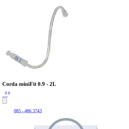
Zoeken
Snel zoeken
Signia hoortoestellen
Signia Pure BCT IX
Signia Silk IX
Widex
Allure AI
Audio Service R LI 7
Hoortoestelbatterijen
Widex filters
Filters
Domes
Onderhoudsartikelen
Signia Active Mini IX - Oplaadbaar
De Signia Active Mini IX is het nieuwste hoortoestel van Signia.
Bekijk
Corda miniFit 0.9 - 2L
0.0
085 - 486 3743