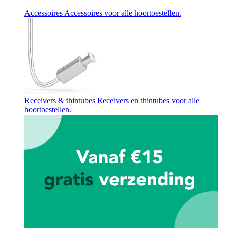
Accessoires
Accessoires voor alle hoortoestellen.
Receivers & thintubes
Receivers en thintubes voor alle
hoortoestellen.