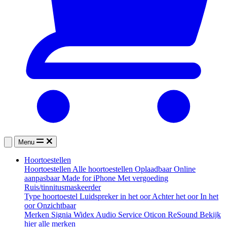
Menu
Hoortoestellen
Hoortoestellen
Alle hoortoestellen
Oplaadbaar
Online
aanpasbaar
Made for iPhone
Met vergoeding
Ruis/tinnitusmaskeerder
Type hoortoestel
Luidspreker in het oor
Achter het oor
In het
oor
Onzichtbaar
Merken
Signia
Widex
Audio Service
Oticon
ReSound
Bekijk
hier alle merken