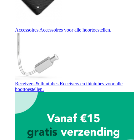
Accessoires
Accessoires voor alle hoortoestellen.
Receivers & thintubes
Receivers en thintubes voor alle
hoortoestellen.