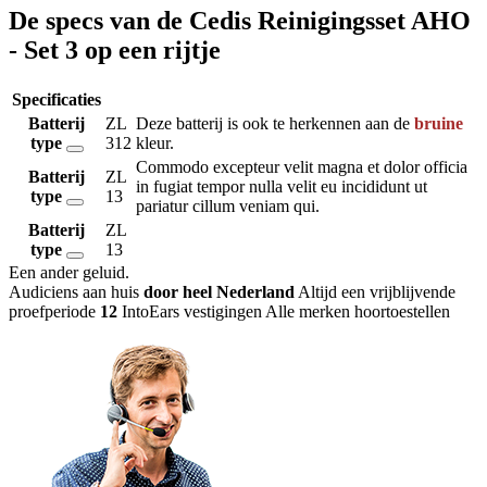
De specs van de Cedis Reinigingsset AHO
- Set 3 op een rijtje
Specificaties
Batterij
ZL
Deze batterij is ook te herkennen aan de
bruine
type
312
kleur.
Commodo excepteur velit magna et dolor officia
Batterij
ZL
in fugiat tempor nulla velit eu incididunt ut
type
13
pariatur cillum veniam qui.
Batterij
ZL
type
13
Een ander geluid
.
Audiciens aan huis
door heel Nederland
Altijd een vrijblijvende
proefperiode
12
IntoEars vestigingen
Alle merken hoortoestellen