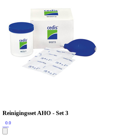
Zoeken
Snel zoeken
Signia hoortoestellen
Signia Pure BCT IX
Signia Silk IX
Widex
Allure AI
Audio Service R LI 7
Hoortoestelbatterijen
Widex filters
Filters
Domes
Onderhoudsartikelen
Signia Active Mini IX - Oplaadbaar
De Signia Active Mini IX is het nieuwste hoortoestel van Signia.
Bekijk
Reinigingsset AHO - Set 3
0.0