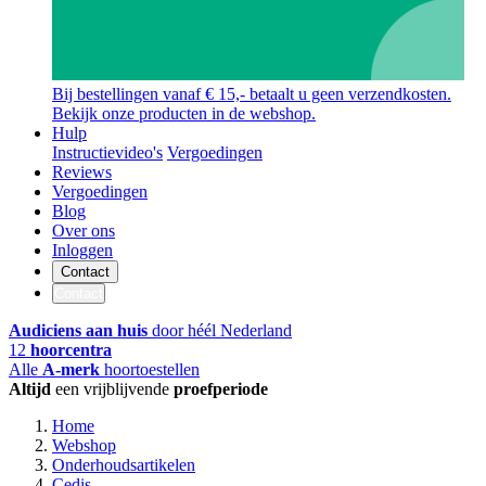
Bij bestellingen vanaf € 15,- betaalt u geen verzendkosten.
Bekijk onze producten in de webshop.
Hulp
Instructievideo's
Vergoedingen
Reviews
Vergoedingen
Blog
Over ons
Inloggen
Contact
Contact
Audiciens aan huis
door héél Nederland
12
hoorcentra
Alle
A-merk
hoortoestellen
Altijd
een vrijblijvende
proefperiode
Home
Webshop
Onderhoudsartikelen
Cedis