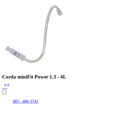
Zoeken
Snel zoeken
Signia hoortoestellen
Signia Pure BCT IX
Signia Silk IX
Widex Allu
Hoortoestelbatterijen
Widex filters
Filters
Domes
Onderhoudsartikele
Signia Active Mini IX - Oplaadbaar
De Signia Active Mini IX is het nieuwste hoortoestel van Signia.
Bekijk
Corda miniFit Power 1.3 - 4L
0.0
085 - 486 3743