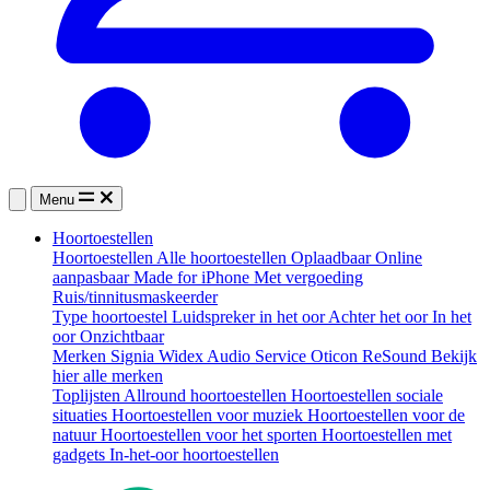
Menu
Hoortoestellen
Hoortoestellen
Alle hoortoestellen
Oplaadbaar
Online
aanpasbaar
Made for iPhone
Met vergoeding
Ruis/tinnitusmaskeerder
Type hoortoestel
Luidspreker in het oor
Achter het oor
In het
oor
Onzichtbaar
Merken
Signia
Widex
Audio Service
Oticon
ReSound
Bekijk
hier alle merken
Toplijsten
Allround hoortoestellen
Hoortoestellen sociale
situaties
Hoortoestellen voor muziek
Hoortoestellen voor de
natuur
Hoortoestellen voor het sporten
Hoortoestellen met
gadgets
In-het-oor hoortoestellen