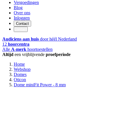
Vergoedingen
Blog
Over ons
Inloggen
Contact
Contact
Audiciens aan huis
door héél Nederland
12
hoorcentra
Alle
A-merk
hoortoestellen
Altijd
een vrijblijvende
proefperiode
Home
Webshop
Domes
Oticon
Dome miniFit Power - 8 mm