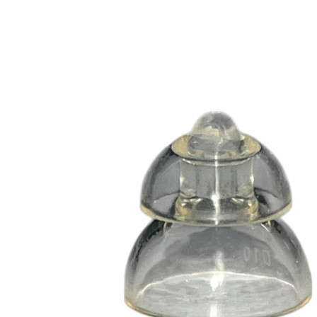
Zoeken
Snel zoeken
Signia hoortoestellen
Signia Pure BCT IX
Signia Silk IX
Widex
Allure AI
Audio Service R LI 7
Hoortoestelbatterijen
Widex filters
Filters
Domes
Onderhoudsartikelen
Signia Active Mini IX - Oplaadbaar
De Signia Active Mini IX is het nieuwste hoortoestel van Signia.
Bekijk