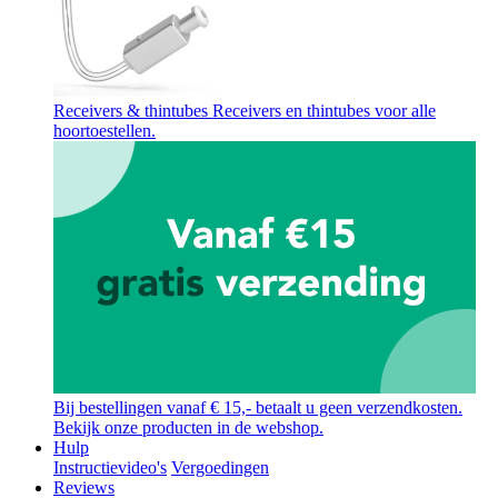
Receivers & thintubes
Receivers en thintubes voor alle
hoortoestellen.
Bij bestellingen vanaf € 15,- betaalt u geen verzendkosten.
Bekijk onze producten in de webshop.
Hulp
Instructievideo's
Vergoedingen
Reviews