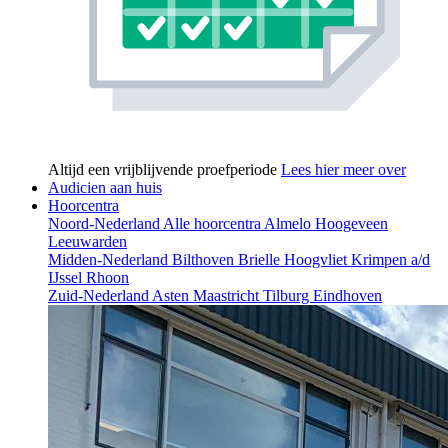
Altijd een vrijblijvende proefperiode
Lees hier meer over
Audicien aan huis
Hoorcentra
Noord-Nederland
Alle hoorcentra
Almelo
Hoogeveen
Leeuwarden
Midden-Nederland
Bilthoven
Brielle
Hoogvliet
Krimpen a/d
IJssel
Rhoon
Zuid-Nederland
Asten
Maastricht
Tilburg
Eindhoven