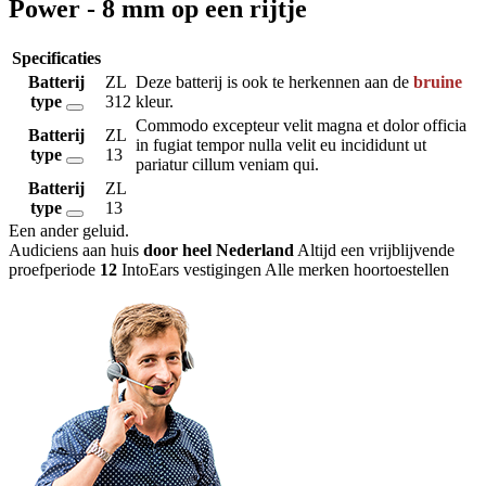
Power - 8 mm op een rijtje
Specificaties
Batterij
ZL
Deze batterij is ook te herkennen aan de
bruine
type
312
kleur.
Commodo excepteur velit magna et dolor officia
Batterij
ZL
in fugiat tempor nulla velit eu incididunt ut
type
13
pariatur cillum veniam qui.
Batterij
ZL
type
13
Een ander geluid
.
Audiciens aan huis
door heel Nederland
Altijd een vrijblijvende
proefperiode
12
IntoEars vestigingen
Alle merken hoortoestellen