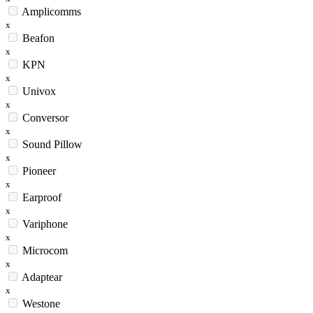
Amplicomms
x
Beafon
x
KPN
x
Univox
x
Conversor
x
Sound Pillow
x
Pioneer
x
Earproof
x
Variphone
x
Microcom
x
Adaptear
x
Westone