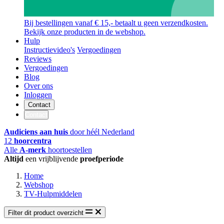
Bij bestellingen vanaf € 15,- betaalt u geen verzendkosten.
Bekijk onze producten in de webshop.
Hulp
Instructievideo's
Vergoedingen
Reviews
Vergoedingen
Blog
Over ons
Inloggen
Contact
Contact
Audiciens aan huis
door héél Nederland
12
hoorcentra
Alle
A-merk
hoortoestellen
Altijd
een vrijblijvende
proefperiode
Home
Webshop
TV-Hulpmiddelen
Filter dit product overzicht