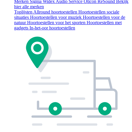
Merken
Signia
Widex
Audio Service
Oticon
ReSound
Bekijk
hier alle merken
Toplijsten
Allround hoortoestellen
Hoortoestellen sociale
situaties
Hoortoestellen voor muziek
Hoortoestellen voor de
natuur
Hoortoestellen voor het sporten
Hoortoestellen met
gadgets
In-het-oor hoortoestellen