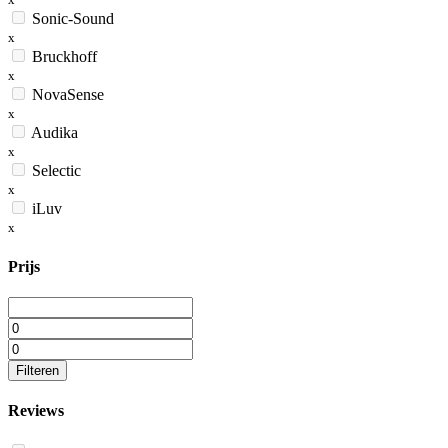
Sonic-Sound
x
Bruckhoff
x
NovaSense
x
Audika
x
Selectic
x
iLuv
x
Prijs
Filteren
Reviews