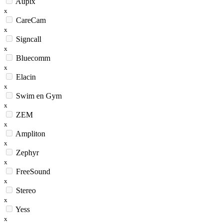
Aupix
x
CareCam
x
Signcall
x
Bluecomm
x
Elacin
x
Swim en Gym
x
ZEM
x
Ampliton
x
Zephyr
x
FreeSound
x
Stereo
x
Yess
x