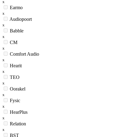
x
Earmo
x
Audiopoort
x
Babble
x
CM
x
Comfort Audio
x
Hearit
x
TEO
x
Oorakel
x
Fysic
x
HearPlus
x
Relation
x
BST