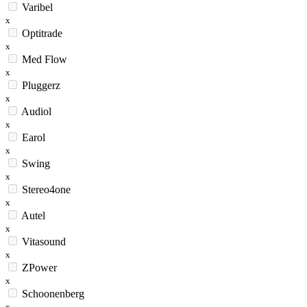
Varibel
x
Optitrade
x
Med Flow
x
Pluggerz
x
Audiol
x
Earol
x
Swing
x
Stereo4one
x
Autel
x
Vitasound
x
ZPower
x
Schoonenberg
x