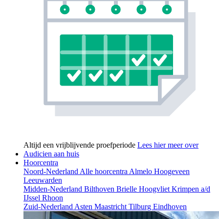
Altijd een vrijblijvende proefperiode
Lees hier meer over
Audicien aan huis
Hoorcentra
Noord-Nederland
Alle hoorcentra
Almelo
Hoogeveen
Leeuwarden
Midden-Nederland
Bilthoven
Brielle
Hoogvliet
Krimpen a/d
IJssel
Rhoon
Zuid-Nederland
Asten
Maastricht
Tilburg
Eindhoven