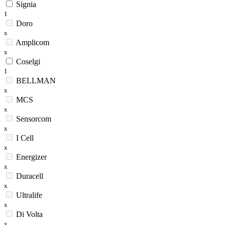
Signia
1
Doro
x
Amplicom
x
Coselgi
1
BELLMAN
x
MCS
x
Sensorcom
x
I Cell
x
Energizer
x
Duracell
x
Ultralife
x
Di Volta
x