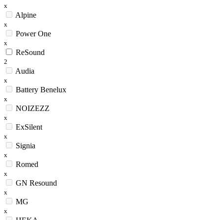
x
Alpine
x
Power One
x
ReSound
2
Audia
x
Battery Benelux
x
NOIZEZZ
x
ExSilent
x
Signia
x
Romed
x
GN Resound
x
MG
x