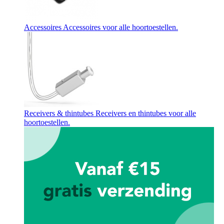
Accessoires
Accessoires voor alle hoortoestellen.
Receivers & thintubes
Receivers en thintubes voor alle
hoortoestellen.