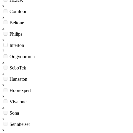
HEKA
x
Comfoor
x
Beltone
x
Philips
x
Interton
2
Oogvoororen
x
SeboTek
x
Hansaton
x
Hoorexpert
x
Vivatone
x
Sona
x
Sennheiser
x