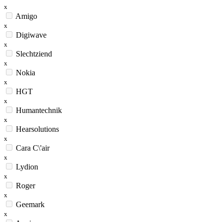
x
Amigo
x
Digiwave
x
Slechtziend
x
Nokia
x
HGT
x
Humantechnik
x
Hearsolutions
x
Cara C\'air
x
Lydion
x
Roger
x
Geemark
x