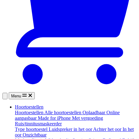
Menu
Hoortoestellen
Hoortoestellen
Alle hoortoestellen
Oplaadbaar
Online
aanpasbaar
Made for iPhone
Met vergoeding
Ruis/tinnitusmaskeerder
Type hoortoestel
Luidspreker in het oor
Achter het oor
In het
oor
Onzichtbaar