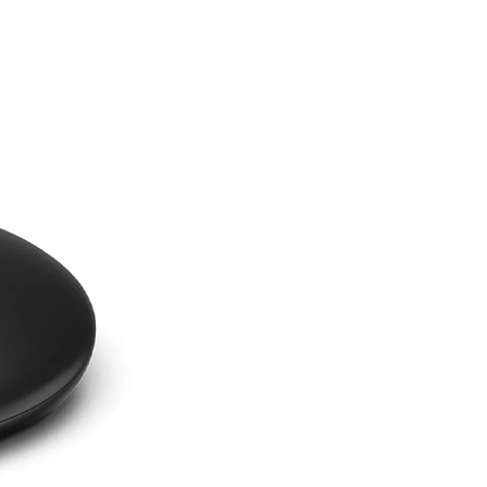
re AI
Audio Service R LI 7
n