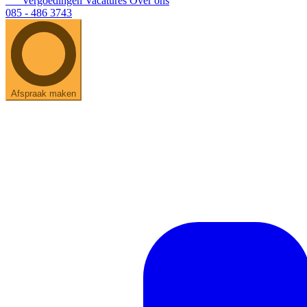
Vergoedingen
Vacatures
Over ons
085 - 486 3743
Afspraak maken