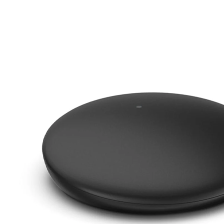
Zoeken
Snel zoeken
Signia hoortoestellen
Signia Pure BCT IX
Signia Silk IX
Widex Allu
Hoortoestelbatterijen
Widex filters
Filters
Domes
Onderhoudsartikele
Signia Active Mini IX - Oplaadbaar
De Signia Active Mini IX is het nieuwste hoortoestel van Signia.
Bekijk