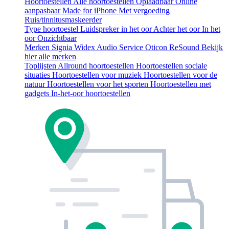
Hoortoestellen
Alle hoortoestellen
Oplaadbaar
Online
aanpasbaar
Made for iPhone
Met vergoeding
Ruis/tinnitusmaskeerder
Type hoortoestel
Luidspreker in het oor
Achter het oor
In het
oor
Onzichtbaar
Merken
Signia
Widex
Audio Service
Oticon
ReSound
Bekijk
hier alle merken
Toplijsten
Allround hoortoestellen
Hoortoestellen sociale
situaties
Hoortoestellen voor muziek
Hoortoestellen voor de
natuur
Hoortoestellen voor het sporten
Hoortoestellen met
gadgets
In-het-oor hoortoestellen