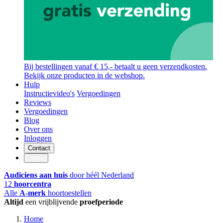
Bij bestellingen vanaf € 15,- betaalt u geen verzendkosten.
Bekijk onze producten in de webshop.
Hulp
Instructievideo's
Vergoedingen
Reviews
Vergoedingen
Blog
Over ons
Inloggen
Contact
Contact
Audiciens aan huis
door héél Nederland
12
hoorcentra
Alle
A-merk
hoortoestellen
Altijd
een vrijblijvende
proefperiode
Home