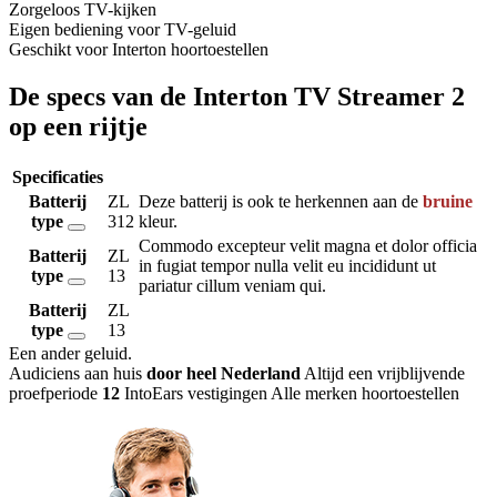
Zorgeloos TV-kijken
Eigen bediening voor TV-geluid
Geschikt voor Interton hoortoestellen
De specs van de Interton TV Streamer 2
op een rijtje
Specificaties
Batterij
ZL
Deze batterij is ook te herkennen aan de
bruine
type
312
kleur.
Commodo excepteur velit magna et dolor officia
Batterij
ZL
in fugiat tempor nulla velit eu incididunt ut
type
13
pariatur cillum veniam qui.
Batterij
ZL
type
13
Een ander geluid
.
Audiciens aan huis
door heel Nederland
Altijd een vrijblijvende
proefperiode
12
IntoEars vestigingen
Alle merken hoortoestellen