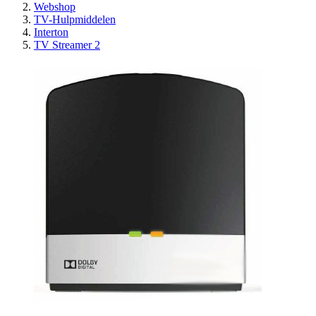
Webshop
TV-Hulpmiddelen
Interton
TV Streamer 2