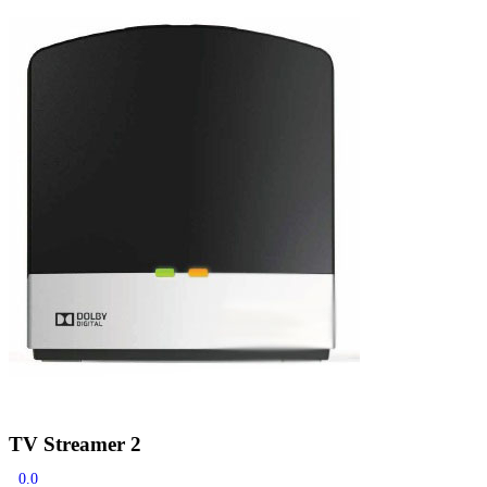
Zoeken
Snel zoeken
Signia hoortoestellen
Signia Pure BCT IX
Signia Silk IX
Widex
Allure AI
Audio Service R LI 7
Hoortoestelbatterijen
Widex filters
Filters
Domes
Onderhoudsartikelen
Signia Active Mini IX - Oplaadbaar
De Signia Active Mini IX is het nieuwste hoortoestel van Signia.
Bekijk
TV Streamer 2
0.0