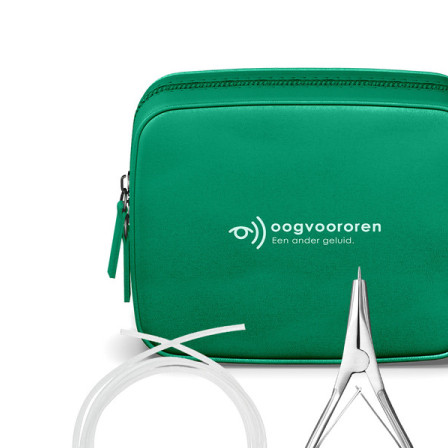
Zoeken
Snel zoeken
Signia hoortoestellen
Signia Pure BCT IX
Signia Silk IX
Widex
Allure AI
Audio Service R LI 7
Hoortoestelbatterijen
Widex filters
Filters
Domes
Onderhoudsartikelen
Signia Active Mini IX - Oplaadbaar
De Signia Active Mini IX is het nieuwste hoortoestel van Signia.
Bekijk