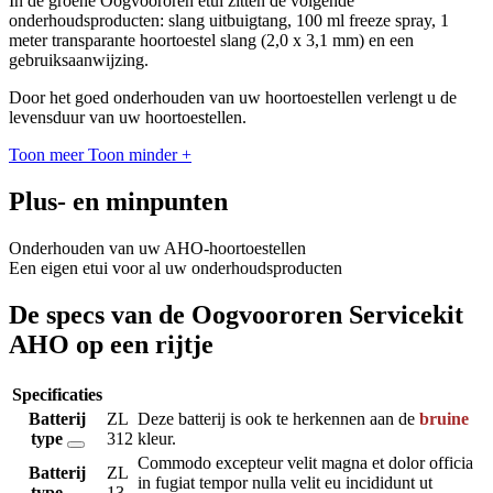
In de groene Oogvoororen etui zitten de volgende
onderhoudsproducten: slang uitbuigtang, 100 ml freeze spray, 1
meter transparante hoortoestel slang (2,0 x 3,1 mm) en een
gebruiksaanwijzing.
Door het goed onderhouden van uw hoortoestellen verlengt u de
levensduur van uw hoortoestellen.
Toon meer
Toon minder
+
Plus- en minpunten
Onderhouden van uw AHO-hoortoestellen
Een eigen etui voor al uw onderhoudsproducten
De specs van de Oogvoororen Servicekit
AHO op een rijtje
Specificaties
Batterij
ZL
Deze batterij is ook te herkennen aan de
bruine
type
312
kleur.
Commodo excepteur velit magna et dolor officia
Batterij
ZL
in fugiat tempor nulla velit eu incididunt ut
type
13