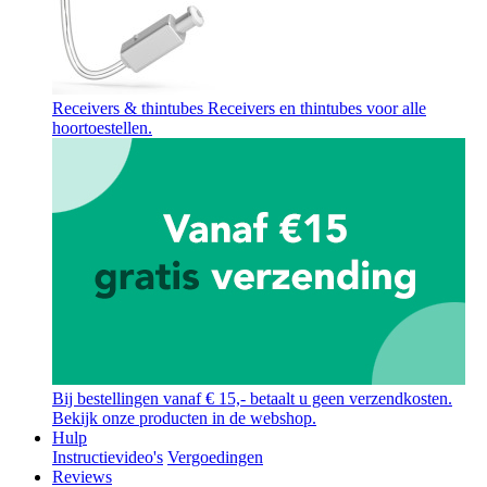
Receivers & thintubes
Receivers en thintubes voor alle
hoortoestellen.
Bij bestellingen vanaf € 15,- betaalt u geen verzendkosten.
Bekijk onze producten in de webshop.
Hulp
Instructievideo's
Vergoedingen
Reviews