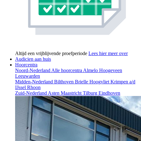
Altijd een vrijblijvende proefperiode
Lees hier meer over
Audicien aan huis
Hoorcentra
Noord-Nederland
Alle hoorcentra
Almelo
Hoogeveen
Leeuwarden
Midden-Nederland
Bilthoven
Brielle
Hoogvliet
Krimpen a/d
IJssel
Rhoon
Zuid-Nederland
Asten
Maastricht
Tilburg
Eindhoven