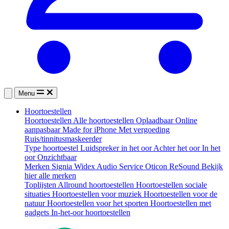
Menu
Hoortoestellen
Hoortoestellen
Alle hoortoestellen
Oplaadbaar
Online
aanpasbaar
Made for iPhone
Met vergoeding
Ruis/tinnitusmaskeerder
Type hoortoestel
Luidspreker in het oor
Achter het oor
In het
oor
Onzichtbaar
Merken
Signia
Widex
Audio Service
Oticon
ReSound
Bekijk
hier alle merken
Toplijsten
Allround hoortoestellen
Hoortoestellen sociale
situaties
Hoortoestellen voor muziek
Hoortoestellen voor de
natuur
Hoortoestellen voor het sporten
Hoortoestellen met
gadgets
In-het-oor hoortoestellen