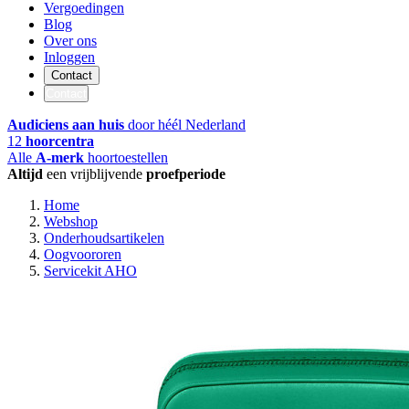
Vergoedingen
Blog
Over ons
Inloggen
Contact
Contact
Audiciens aan huis
door héél Nederland
12
hoorcentra
Alle
A-merk
hoortoestellen
Altijd
een vrijblijvende
proefperiode
Home
Webshop
Onderhoudsartikelen
Oogvoororen
Servicekit AHO