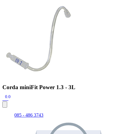
Zoeken
Snel zoeken
Signia hoortoestellen
Signia Pure BCT IX
Signia Silk IX
Widex
Allure AI
Audio Service R LI 7
Hoortoestelbatterijen
Widex filters
Filters
Domes
Onderhoudsartikelen
Signia Active Mini IX - Oplaadbaar
De Signia Active Mini IX is het nieuwste hoortoestel van Signia.
Bekijk
Corda miniFit Power 1.3 - 3L
0.0
085 - 486 3743