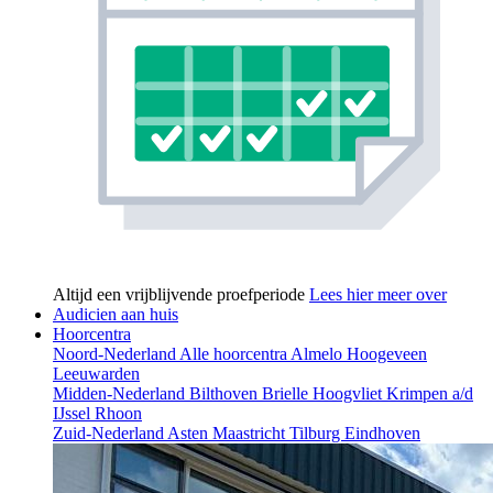
Altijd een vrijblijvende proefperiode
Lees hier meer over
Audicien aan huis
Hoorcentra
Noord-Nederland
Alle hoorcentra
Almelo
Hoogeveen
Leeuwarden
Midden-Nederland
Bilthoven
Brielle
Hoogvliet
Krimpen a/d
IJssel
Rhoon
Zuid-Nederland
Asten
Maastricht
Tilburg
Eindhoven