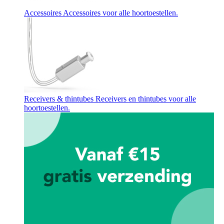
Accessoires
Accessoires voor alle hoortoestellen.
Receivers & thintubes
Receivers en thintubes voor alle
hoortoestellen.