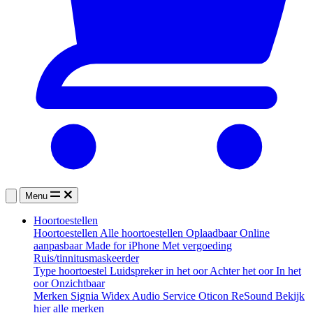
Menu
Hoortoestellen
Hoortoestellen
Alle hoortoestellen
Oplaadbaar
Online
aanpasbaar
Made for iPhone
Met vergoeding
Ruis/tinnitusmaskeerder
Type hoortoestel
Luidspreker in het oor
Achter het oor
In het
oor
Onzichtbaar
Merken
Signia
Widex
Audio Service
Oticon
ReSound
Bekijk
hier alle merken