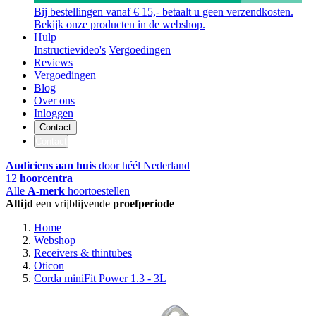
Bij bestellingen vanaf € 15,- betaalt u geen verzendkosten.
Bekijk onze producten in de webshop.
Hulp
Instructievideo's
Vergoedingen
Reviews
Vergoedingen
Blog
Over ons
Inloggen
Contact
Contact
Audiciens aan huis
door héél Nederland
12
hoorcentra
Alle
A-merk
hoortoestellen
Altijd
een vrijblijvende
proefperiode
Home
Webshop
Receivers & thintubes
Oticon
Corda miniFit Power 1.3 - 3L