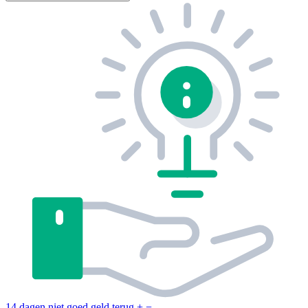
14 dagen niet goed geld terug
+
−