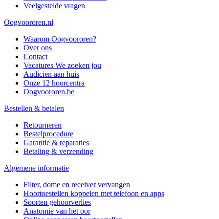
Veelgestelde vragen
Oogvoororen.nl
Waarom Oogvoororen?
Over ons
Contact
Vacatures
We zoeken jou
Audicien aan huis
Onze 12 hoorcentra
Oogvoororen.be
Bestellen & betalen
Retourneren
Bestelprocedure
Garantie & reparaties
Betaling & verzending
Algemene informatie
Filter, dome en receiver vervangen
Hoortoestellen koppelen met telefoon en apps
Soorten gehoorverlies
Anatomie van het oor