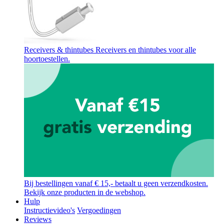
Receivers & thintubes
Receivers en thintubes voor alle
hoortoestellen.
Bij bestellingen vanaf € 15,- betaalt u geen verzendkosten.
Bekijk onze producten in de webshop.
Hulp
Instructievideo's
Vergoedingen
Reviews