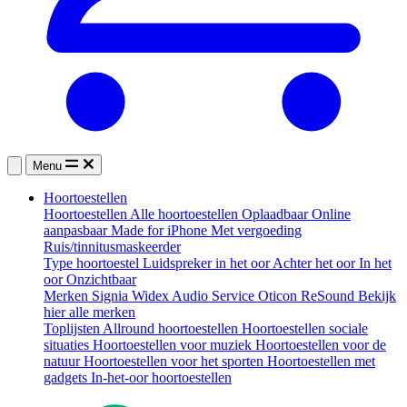
Menu
Hoortoestellen
Hoortoestellen
Alle hoortoestellen
Oplaadbaar
Online
aanpasbaar
Made for iPhone
Met vergoeding
Ruis/tinnitusmaskeerder
Type hoortoestel
Luidspreker in het oor
Achter het oor
In het
oor
Onzichtbaar
Merken
Signia
Widex
Audio Service
Oticon
ReSound
Bekijk
hier alle merken
Toplijsten
Allround hoortoestellen
Hoortoestellen sociale
situaties
Hoortoestellen voor muziek
Hoortoestellen voor de
natuur
Hoortoestellen voor het sporten
Hoortoestellen met
gadgets
In-het-oor hoortoestellen