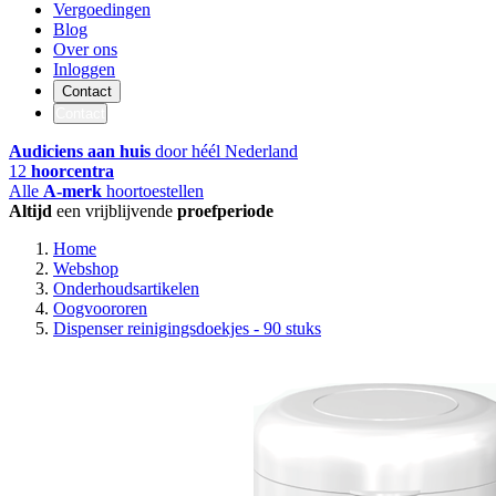
Vergoedingen
Blog
Over ons
Inloggen
Contact
Contact
Audiciens aan huis
door héél Nederland
12
hoorcentra
Alle
A-merk
hoortoestellen
Altijd
een vrijblijvende
proefperiode
Home
Webshop
Onderhoudsartikelen
Oogvoororen
Dispenser reinigingsdoekjes - 90 stuks