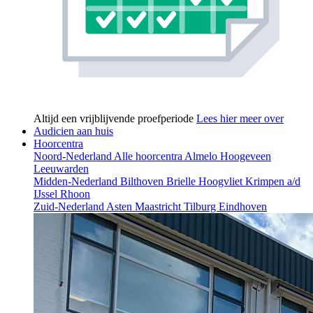
Altijd een vrijblijvende proefperiode
Lees hier meer over
Audicien aan huis
Hoorcentra
Noord-Nederland
Alle hoorcentra
Almelo
Hoogeveen
Leeuwarden
Midden-Nederland
Bilthoven
Brielle
Hoogvliet
Krimpen a/d
IJssel
Rhoon
Zuid-Nederland
Asten
Maastricht
Tilburg
Eindhoven