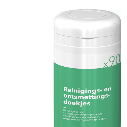
Zoeken
Snel zoeken
Signia hoortoestellen
Signia Pure BCT IX
Signia Silk IX
Widex
Allure AI
Audio Service R LI 7
Hoortoestelbatterijen
Widex filters
Filters
Domes
Onderhoudsartikelen
Signia Active Mini IX - Oplaadbaar
De Signia Active Mini IX is het nieuwste hoortoestel van Signia.
Bekijk