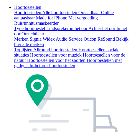
Hoortoestellen
Hoortoestellen
Alle hoortoestellen
Oplaadbaar
Online
aanpasbaar
Made for iPhone
Met vergoeding
Ruis/tinnitusmaskeerder
Type hoortoestel
Luidspreker in het oor
Achter het oor
In het
oor
Onzichtbaar
Merken
Signia
Widex
Audio Service
Oticon
ReSound
Bekijk
hier alle merken
Toplijsten
Allround hoortoestellen
Hoortoestellen sociale
situaties
Hoortoestellen voor muziek
Hoortoestellen voor de
natuur
Hoortoestellen voor het sporten
Hoortoestellen met
gadgets
In-het-oor hoortoestellen