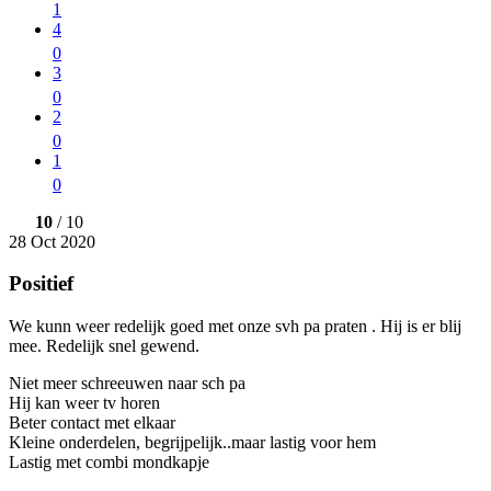
1
4
0
3
0
2
0
1
0
10
/ 10
28 Oct 2020
Positief
We kunn weer redelijk goed met onze svh pa praten . Hij is er blij
mee. Redelijk snel gewend.
Niet meer schreeuwen naar sch pa
Hij kan weer tv horen
Beter contact met elkaar
Kleine onderdelen, begrijpelijk..maar lastig voor hem
Lastig met combi mondkapje