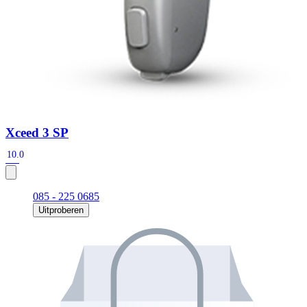
Xceed 3 SP
10.0
085 - 225 0685
Uitproberen