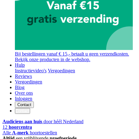
Bij bestellingen vanaf € 15,- betaalt u geen verzendkosten.
Bekijk onze producten in de webshop.
Hulp
Instructievideo's
Vergoedingen
Reviews
Vergoedingen
Blog
Over ons
Inloggen
Contact
Contact
Audiciens aan huis
door héél Nederland
12
hoorcentra
Alle
A-merk
hoortoestellen
Altijd
een vrijblijvende
proefperiode