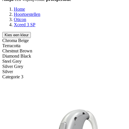
Home
Hoortoestellen
Oticon
Xceed 3 SP
Kies een kleur
Chroma Beige
Terracotta
Chestnut Brown
Diamond Black
Steel Grey
Silver Grey
Silver
Categorie 3