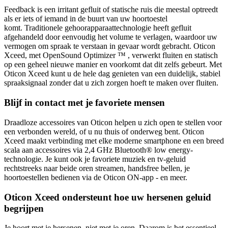
Feedback is een irritant gefluit of statische ruis die meestal optreedt
als er iets of iemand in de buurt van uw hoortoestel
komt. Traditionele gehoorapparaattechnologie heeft gefluit
afgehandeld door eenvoudig het volume te verlagen, waardoor uw
vermogen om spraak te verstaan ​​in gevaar wordt gebracht. Oticon
Xceed, met
OpenSound Optimizer ™
, verwerkt fluiten en statisch
op een geheel nieuwe manier en voorkomt dat dit zelfs gebeurt. Met
Oticon Xceed kunt u de hele dag genieten van een duidelijk, stabiel
spraaksignaal zonder dat u zich zorgen hoeft te maken over fluiten.
Blijf in contact met je favoriete mensen
Draadloze accessoires van Oticon helpen u zich open te stellen voor
een verbonden wereld, of u nu thuis of onderweg bent. Oticon
Xceed maakt verbinding met elke moderne smartphone en een breed
scala aan accessoires via 2,4 GHz Bluetooth® low energy-
technologie. Je kunt ook je favoriete muziek en tv-geluid
rechtstreeks naar beide oren streamen, handsfree bellen, je
hoortoestellen bedienen via de Oticon ON-app - en meer.
Oticon Xceed ondersteunt hoe uw hersenen geluid
begrijpen
Je hoort met je hersenen, niet met je oren. Daarom is het essentieel