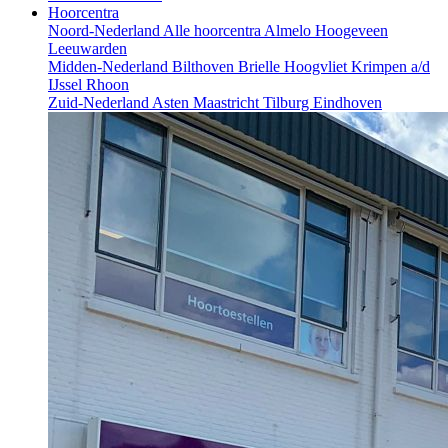
Hoorcentra
Noord-Nederland
Alle hoorcentra
Almelo
Hoogeveen
Leeuwarden
Midden-Nederland
Bilthoven
Brielle
Hoogvliet
Krimpen a/d
IJssel
Rhoon
Zuid-Nederland
Asten
Maastricht
Tilburg
Eindhoven