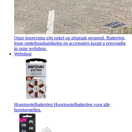
Onze hoorcentra zijn enkel op afspraak geopend. Batterijen,
losse onderhoudsartikelen en accessoires koopt u eenvoudig
in onze webshop.
Webshop
Hoortoestelbatterijen
Hoortoestelbatterijen voor alle
hoortoestellen.