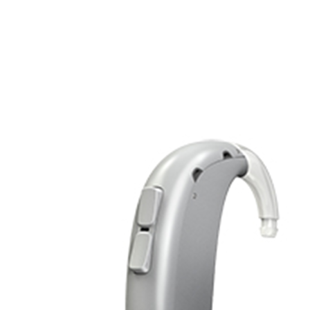
Zoeken
Snel zoeken
Signia hoortoestellen
Signia Pure BCT IX
Signia Silk IX
Widex
Allure AI
Audio Service R LI 7
Hoortoestelbatterijen
Widex filters
Filters
Domes
Onderhoudsartikelen
Signia Active Mini IX - Oplaadbaar
De Signia Active Mini IX is het nieuwste hoortoestel van Signia.
Bekijk