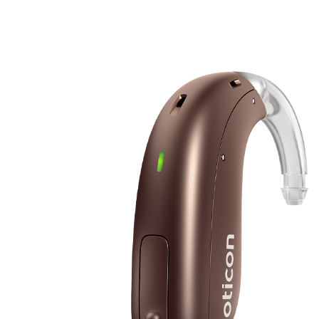
Zoeken
Snel zoeken
Signia hoortoestellen
Signia Pure BCT IX
Signia Silk IX
Widex Allu
Hoortoestelbatterijen
Widex filters
Filters
Domes
Onderhoudsartikele
Signia Active Mini IX - Oplaadbaar
De Signia Active Mini IX is het nieuwste hoortoestel van Signia.
Bekijk