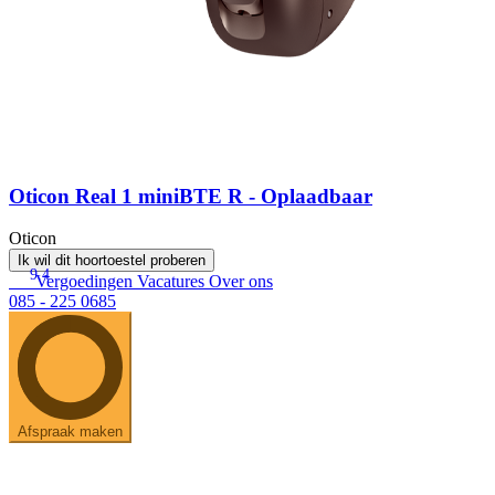
Oticon Real 1 miniBTE R - Oplaadbaar
Oticon
Ik wil dit hoortoestel proberen
9.4
Vergoedingen
Vacatures
Over ons
085 - 225 0685
Afspraak maken