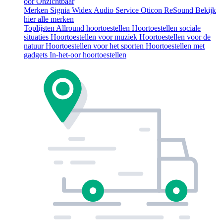
oor
Onzichtbaar
Merken
Signia
Widex
Audio Service
Oticon
ReSound
Bekijk
hier alle merken
Toplijsten
Allround hoortoestellen
Hoortoestellen sociale
situaties
Hoortoestellen voor muziek
Hoortoestellen voor de
natuur
Hoortoestellen voor het sporten
Hoortoestellen met
gadgets
In-het-oor hoortoestellen