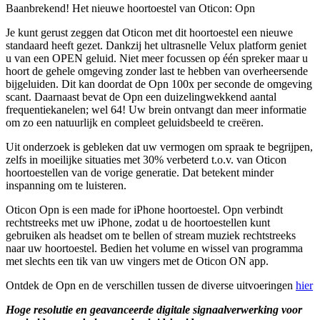
Baanbrekend! Het nieuwe hoortoestel van Oticon: Opn
Je kunt gerust zeggen dat Oticon met dit hoortoestel een nieuwe
standaard heeft gezet. Dankzij het ultrasnelle Velux platform geniet
u van een OPEN geluid. Niet meer focussen op één spreker maar u
hoort de gehele omgeving zonder last te hebben van overheersende
bijgeluiden. Dit kan doordat de Opn 100x per seconde de omgeving
scant. Daarnaast bevat de Opn een duizelingwekkend aantal
frequentiekanelen; wel 64! Uw brein ontvangt dan meer informatie
om zo een natuurlijk en compleet geluidsbeeld te creëren.
Uit onderzoek is gebleken dat uw vermogen om spraak te begrijpen,
zelfs in moeilijke situaties met 30% verbeterd t.o.v. van Oticon
hoortoestellen van de vorige generatie. Dat betekent minder
inspanning om te luisteren.
Oticon Opn is een made for iPhone hoortoestel. Opn verbindt
rechtstreeks met uw iPhone, zodat u de hoortoestellen kunt
gebruiken als headset om te bellen of stream muziek rechtstreeks
naar uw hoortoestel. Bedien het volume en wissel van programma
met slechts een tik van uw vingers met de Oticon ON app.
Ontdek de Opn en de verschillen tussen de diverse uitvoeringen
hier
Hoge resolutie en geavanceerde digitale signaalverwerking voor