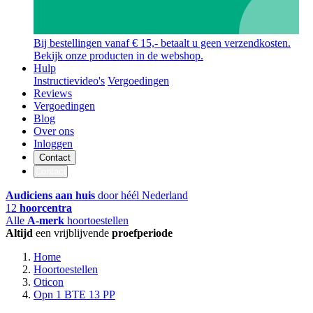
Bij bestellingen vanaf € 15,- betaalt u geen verzendkosten.
Bekijk onze producten in de webshop.
Hulp
Instructievideo's
Vergoedingen
Reviews
Vergoedingen
Blog
Over ons
Inloggen
Contact
Contact
Audiciens aan huis
door héél Nederland
12
hoorcentra
Alle
A-merk
hoortoestellen
Altijd
een vrijblijvende
proefperiode
Home
Hoortoestellen
Oticon
Opn 1 BTE 13 PP