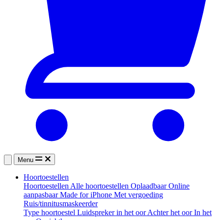
Menu
Hoortoestellen
Hoortoestellen
Alle hoortoestellen
Oplaadbaar
Online
aanpasbaar
Made for iPhone
Met vergoeding
Ruis/tinnitusmaskeerder
Type hoortoestel
Luidspreker in het oor
Achter het oor
In het