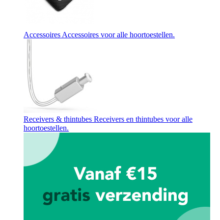
Accessoires
Accessoires voor alle hoortoestellen.
Receivers & thintubes
Receivers en thintubes voor alle
hoortoestellen.