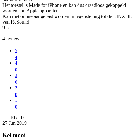
Het toestel is Made for iPhone en kan dus draadloos gekoppeld
worden aan Apple apparaten
Kan niet online aangepast worden in tegenstelling tot de LINX 3D
van ReSound
9.5
4
reviews
5
4
4
0
3
0
2
0
1
0
10
/ 10
27 Jun 2019
Kei mooi