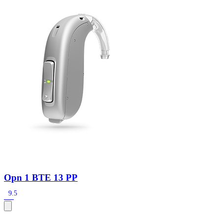
Zoeken
Snel zoeken
Signia hoortoestellen
Signia Pure BCT IX
Signia Silk IX
Widex
Allure AI
Audio Service R LI 7
Hoortoestelbatterijen
Widex filters
Filters
Domes
Onderhoudsartikelen
Signia Active Mini IX - Oplaadbaar
De Signia Active Mini IX is het nieuwste hoortoestel van Signia.
Bekijk
Opn 1 BTE 13 PP
9.5