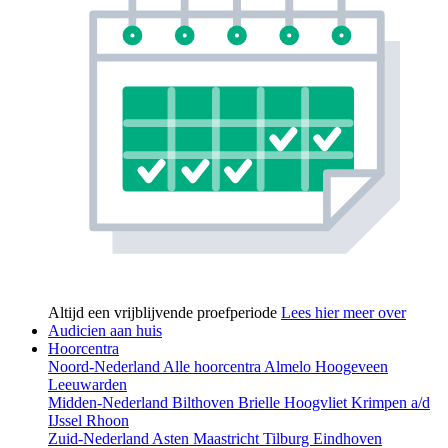
Altijd een vrijblijvende proefperiode
Lees hier meer over
Audicien aan huis
Hoorcentra
Noord-Nederland
Alle hoorcentra
Almelo
Hoogeveen
Leeuwarden
Midden-Nederland
Bilthoven
Brielle
Hoogvliet
Krimpen a/d
IJssel
Rhoon
Zuid-Nederland
Asten
Maastricht
Tilburg
Eindhoven