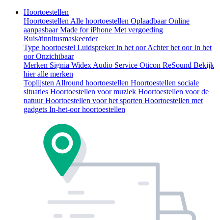
Hoortoestellen
Hoortoestellen
Alle hoortoestellen
Oplaadbaar
Online
aanpasbaar
Made for iPhone
Met vergoeding
Ruis/tinnitusmaskeerder
Type hoortoestel
Luidspreker in het oor
Achter het oor
In het
oor
Onzichtbaar
Merken
Signia
Widex
Audio Service
Oticon
ReSound
Bekijk
hier alle merken
Toplijsten
Allround hoortoestellen
Hoortoestellen sociale
situaties
Hoortoestellen voor muziek
Hoortoestellen voor de
natuur
Hoortoestellen voor het sporten
Hoortoestellen met
gadgets
In-het-oor hoortoestellen