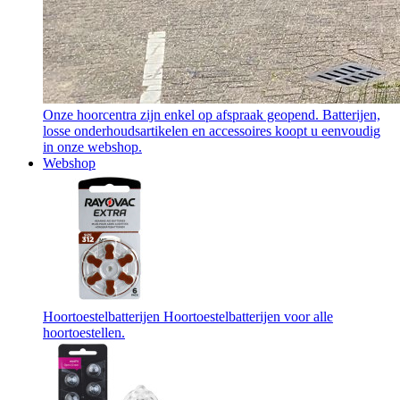
Onze hoorcentra zijn enkel op afspraak geopend. Batterijen,
losse onderhoudsartikelen en accessoires koopt u eenvoudig
in onze webshop.
Webshop
Hoortoestelbatterijen
Hoortoestelbatterijen voor alle
hoortoestellen.