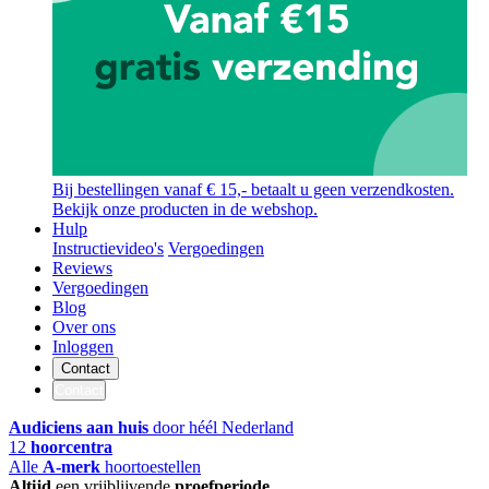
Bij bestellingen vanaf € 15,- betaalt u geen verzendkosten.
Bekijk onze producten in de webshop.
Hulp
Instructievideo's
Vergoedingen
Reviews
Vergoedingen
Blog
Over ons
Inloggen
Contact
Contact
Audiciens aan huis
door héél Nederland
12
hoorcentra
Alle
A-merk
hoortoestellen
Altijd
een vrijblijvende
proefperiode