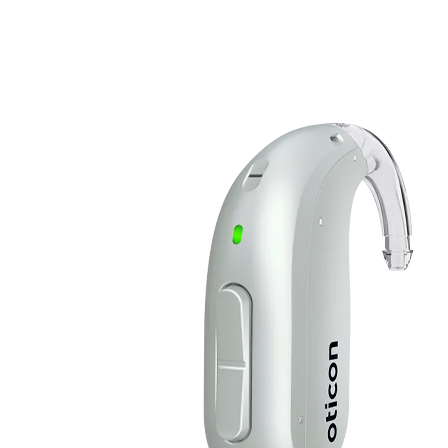
Zoeken
Snel zoeken
Signia hoortoestellen
Signia Pure BCT IX
Signia Silk IX
Widex
Allure AI
Audio Service R LI 7
Hoortoestelbatterijen
Widex filters
Filters
Domes
Onderhoudsartikelen
Signia Active Mini IX - Oplaadbaar
De Signia Active Mini IX is het nieuwste hoortoestel van Signia.
Bekijk