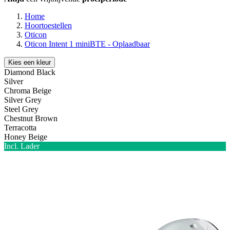
Home
Hoortoestellen
Oticon
Oticon Intent 1 miniBTE - Oplaadbaar
Kies een kleur
Diamond Black
Silver
Chroma Beige
Silver Grey
Steel Grey
Chestnut Brown
Terracotta
Honey Beige
Incl. Lader