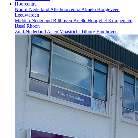
Hoorcentra
Noord-Nederland
Alle hoorcentra
Almelo
Hoogeveen
Leeuwarden
Midden-Nederland
Bilthoven
Brielle
Hoogvliet
Krimpen a/d
IJssel
Rhoon
Zuid-Nederland
Asten
Maastricht
Tilburg
Eindhoven