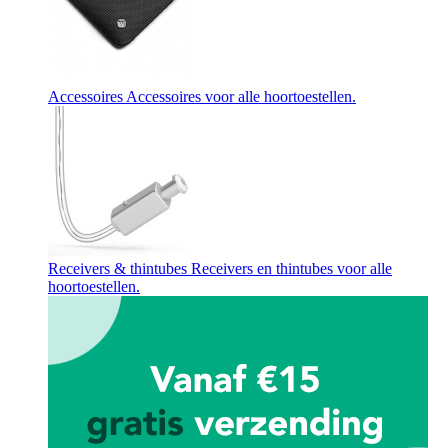
Accessoires
Accessoires voor alle hoortoestellen.
Receivers & thintubes
Receivers en thintubes voor alle
hoortoestellen.