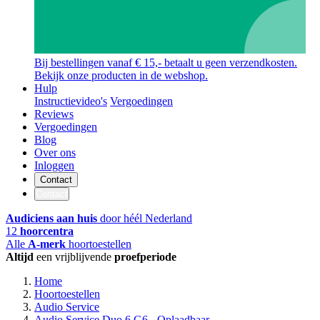
Bij bestellingen vanaf € 15,- betaalt u geen verzendkosten.
Bekijk onze producten in de webshop.
Hulp
Instructievideo's
Vergoedingen
Reviews
Vergoedingen
Blog
Over ons
Inloggen
Contact
Contact
Audiciens aan huis
door héél Nederland
12
hoorcentra
Alle
A-merk
hoortoestellen
Altijd
een vrijblijvende
proefperiode
Home
Hoortoestellen
Audio Service
Audio Service Duo 6 G6 - Oplaadbaar