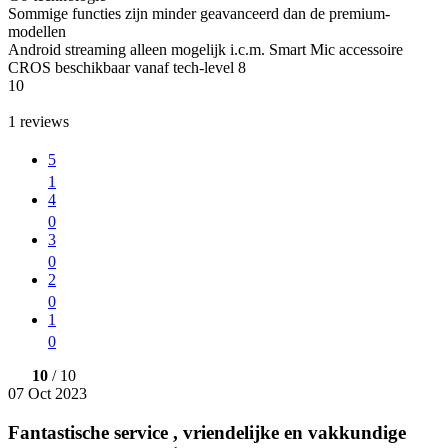
Sommige functies zijn minder geavanceerd dan de premium-
modellen
Android streaming alleen mogelijk i.c.m. Smart Mic accessoire
CROS beschikbaar vanaf tech-level 8
10
1
reviews
5
1
4
0
3
0
2
0
1
0
10
/ 10
07 Oct 2023
Fantastische service , vriendelijke en vakkundige