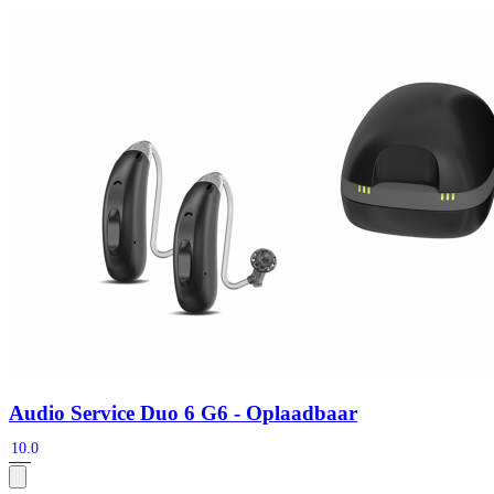
Zoeken
Snel zoeken
Signia hoortoestellen
Signia Pure BCT IX
Signia Silk IX
Widex
Allure AI
Audio Service R LI 7
Hoortoestelbatterijen
Widex filters
Filters
Domes
Onderhoudsartikelen
Signia Active Mini IX - Oplaadbaar
De Signia Active Mini IX is het nieuwste hoortoestel van Signia.
Bekijk
Audio Service Duo 6 G6 - Oplaadbaar
10.0