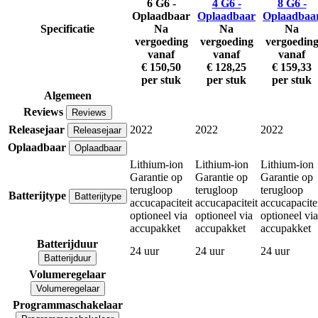
6 G6 -
4 G6 -
8 G6 -
Oplaadbaar
Oplaadbaar
Oplaadbaa
Specificatie
Na
Na
Na
vergoeding
vergoeding
vergoedin
vanaf
vanaf
vanaf
€ 150,50
€ 128,25
€ 159,33
per stuk
per stuk
per stuk
Algemeen
Reviews
Reviews
Releasejaar
2022
2022
2022
Releasejaar
Oplaadbaar
Oplaadbaar
Lithium-ion
Lithium-ion
Lithium-ion
Garantie op
Garantie op
Garantie op
terugloop
terugloop
terugloop
Batterijtype
Batterijtype
accucapaciteit
accucapaciteit
accucapacite
optioneel via
optioneel via
optioneel via
accupakket
accupakket
accupakket
Batterijduur
24 uur
24 uur
24 uur
Batterijduur
Volumeregelaar
Volumeregelaar
Programmaschakelaar