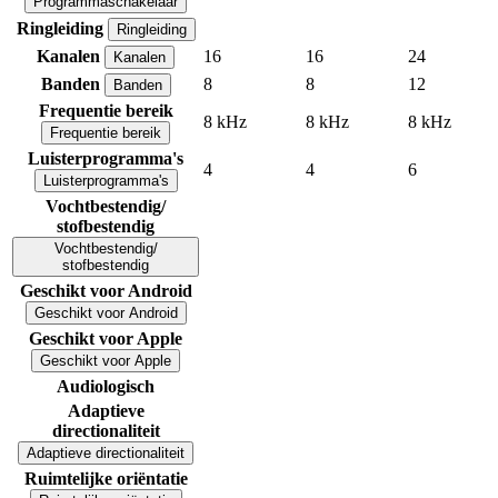
Programmaschakelaar
Ringleiding
Ringleiding
Kanalen
16
16
24
Kanalen
Banden
8
8
12
Banden
Frequentie bereik
8 kHz
8 kHz
8 kHz
Frequentie bereik
Luisterprogramma's
4
4
6
Luisterprogramma's
Vochtbestendig/
stofbestendig
Vochtbestendig/
stofbestendig
Geschikt voor Android
Geschikt voor Android
Geschikt voor Apple
Geschikt voor Apple
Audiologisch
Adaptieve
directionaliteit
Adaptieve directionaliteit
Ruimtelijke oriëntatie