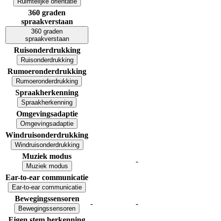
Ruimtelijke oriëntatie
360 graden
spraakverstaan
360 graden
spraakverstaan
Ruisonderdrukking
Ruisonderdrukking
Rumoeronderdrukking
Rumoeronderdrukking
Spraakherkenning
Spraakherkenning
Omgevingsadaptie
Omgevingsadaptie
Windruisonderdrukking
Windruisonderdrukking
Muziek modus
-
Muziek modus
Ear-to-ear communicatie
Ear-to-ear communicatie
Bewegingssensoren
-
-
Bewegingssensoren
Eigen stem herkenning