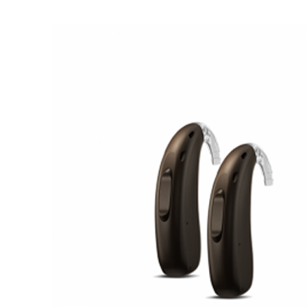
Zoeken
Snel zoeken
Signia hoortoestellen
Signia Pure BCT IX
Signia Silk IX
Widex
Allure AI
Audio Service R LI 7
Hoortoestelbatterijen
Widex filters
Filters
Domes
Onderhoudsartikelen
Signia Active Mini IX - Oplaadbaar
De Signia Active Mini IX is het nieuwste hoortoestel van Signia.
Bekijk