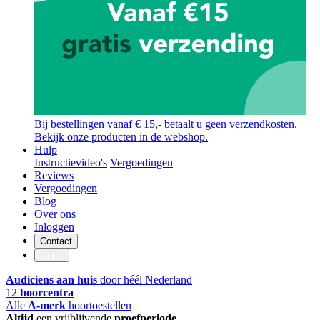
Bij bestellingen vanaf € 15,- betaalt u geen verzendkosten.
Bekijk onze producten in de webshop.
Hulp
Instructievideo's
Vergoedingen
Reviews
Vergoedingen
Blog
Over ons
Inloggen
Contact
Contact
Audiciens aan huis
door héél Nederland
12
hoorcentra
Alle
A-merk
hoortoestellen
Altijd
een vrijblijvende
proefperiode