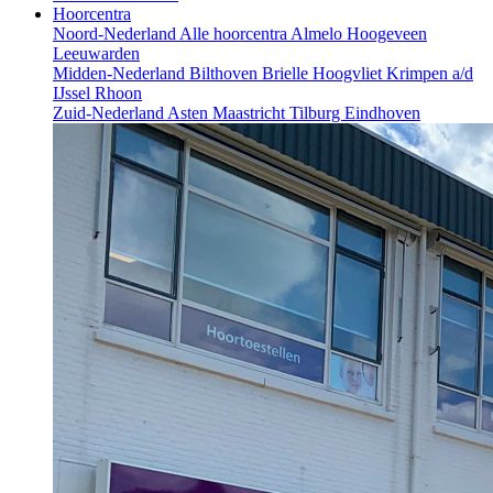
Hoorcentra
Noord-Nederland
Alle hoorcentra
Almelo
Hoogeveen
Leeuwarden
Midden-Nederland
Bilthoven
Brielle
Hoogvliet
Krimpen a/d
IJssel
Rhoon
Zuid-Nederland
Asten
Maastricht
Tilburg
Eindhoven