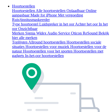
Hoortoestellen
Hoortoestellen
Alle hoortoestellen
Oplaadbaar
Online
aanpasbaar
Made for iPhone
Met vergoeding
Ruis/tinnitusmaskeerder
Type hoortoestel
Luidspreker in het oor
Achter het oor
In het
oor
Onzichtbaar
Merken
Signia
Widex
Audio Service
Oticon
ReSound
Bekijk
hier alle merken
Toplijsten
Allround hoortoestellen
Hoortoestellen sociale
situaties
Hoortoestellen voor muziek
Hoortoestellen voor de
natuur
Hoortoestellen voor het sporten
Hoortoestellen met
gadgets
In-het-oor hoortoestellen