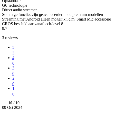
Oplaadbaar
G6-technologie
Direct audio streamen
Sommige functies zijn geavanceerder in de premium-modellen
Streaming met Android alleen mogelijk i.c.m. Smart Mic accessoire
CROS beschikbaar vanaf tech-level 8
9.7
3
reviews
5
3
4
0
3
0
2
0
1
0
10
/ 10
09 Oct 2024