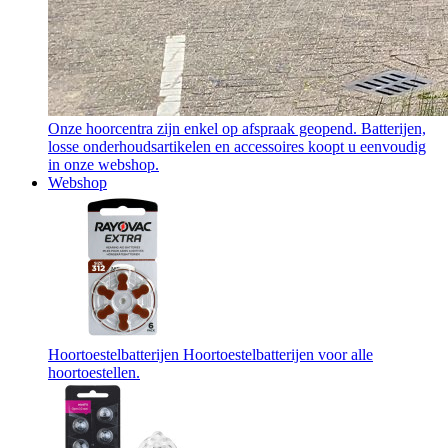
Onze hoorcentra zijn enkel op afspraak geopend. Batterijen,
losse onderhoudsartikelen en accessoires koopt u eenvoudig
in onze webshop.
Webshop
Hoortoestelbatterijen
Hoortoestelbatterijen voor alle
hoortoestellen.