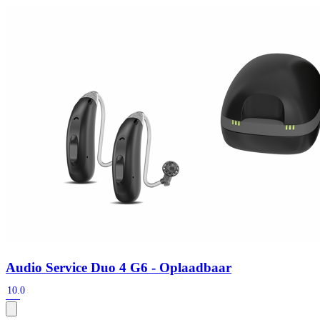
Zoeken
Snel zoeken
Signia hoortoestellen
Signia Pure BCT IX
Signia Silk IX
Widex Allu
Hoortoestelbatterijen
Widex filters
Filters
Domes
Onderhoudsartikele
Signia Active Mini IX - Oplaadbaar
De Signia Active Mini IX is het nieuwste hoortoestel van Signia.
Bekijk
Audio Service Duo 4 G6 - Oplaadbaar
10.0