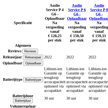
Audio
Audio
Audio
Service P 4
Service P 6
Service P 8
G6 -
G6 -
G6 -
Oplaadbaar
Oplaadbaar
Oplaadbaa
Specificatie
Na
Na
Na
vergoeding
vergoeding
vergoedin
vanaf
vanaf
vanaf
€ 128,25
€ 150,50
€ 159,33
per stuk
per stuk
per stuk
Algemeen
Reviews
Reviews
Releasejaar
2022
2022
2022
Releasejaar
Oplaadbaar
Oplaadbaar
Lithium-ion
Lithium-ion
Lithium-ion
Garantie op
Garantie op
Garantie op
terugloop
terugloop
terugloop
Batterijtype
Batterijtype
accucapaciteit
accucapaciteit
accucapacite
optioneel via
optioneel via
optioneel via
accupakket
accupakket
accupakket
Batterijduur
30 uur
30 uur
30 uur
Batterijduur
Volumeregelaar