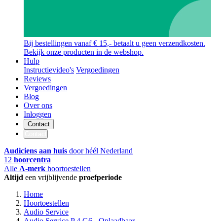
Bij bestellingen vanaf € 15,- betaalt u geen verzendkosten.
Bekijk onze producten in de webshop.
Hulp
Instructievideo's
Vergoedingen
Reviews
Vergoedingen
Blog
Over ons
Inloggen
Contact
Contact
Audiciens aan huis
door héél Nederland
12
hoorcentra
Alle
A-merk
hoortoestellen
Altijd
een vrijblijvende
proefperiode
Home
Hoortoestellen
Audio Service
Audio Service P 4 G6 - Oplaadbaar