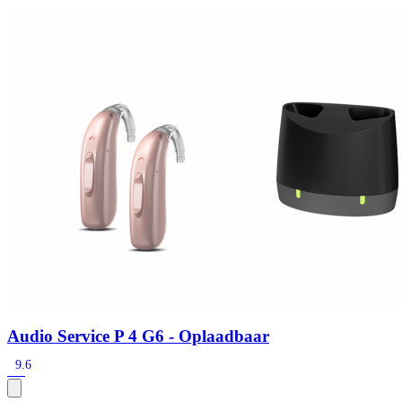
Zoeken
Snel zoeken
Signia hoortoestellen
Signia Pure BCT IX
Signia Silk IX
Widex
Allure AI
Audio Service R LI 7
Hoortoestelbatterijen
Widex filters
Filters
Domes
Onderhoudsartikelen
Signia Active Mini IX - Oplaadbaar
De Signia Active Mini IX is het nieuwste hoortoestel van Signia.
Bekijk
Audio Service P 4 G6 - Oplaadbaar
9.6