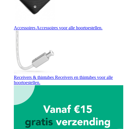
Accessoires
Accessoires voor alle hoortoestellen.
Receivers & thintubes
Receivers en thintubes voor alle
hoortoestellen.