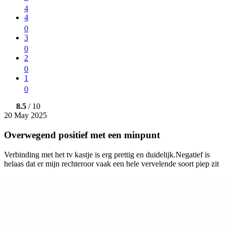
4
4
0
3
0
2
0
1
0
8.5
/ 10
20 May 2025
Overwegend positief met een minpunt
Verbinding met het tv kastje is erg prettig en duidelijk.Negatief is
helaas dat er mijn rechteroor vaak een hele vervelende soort piep zit