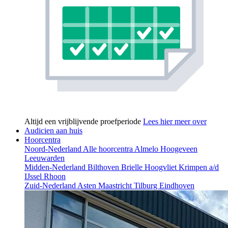
Altijd een vrijblijvende proefperiode
Lees hier meer over
Audicien aan huis
Hoorcentra
Noord-Nederland
Alle hoorcentra
Almelo
Hoogeveen
Leeuwarden
Midden-Nederland
Bilthoven
Brielle
Hoogvliet
Krimpen a/d
IJssel
Rhoon
Zuid-Nederland
Asten
Maastricht
Tilburg
Eindhoven