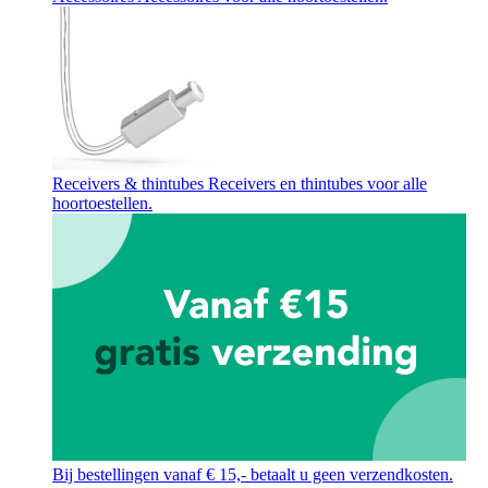
Receivers & thintubes
Receivers en thintubes voor alle
hoortoestellen.
Bij bestellingen vanaf € 15,- betaalt u geen verzendkosten.