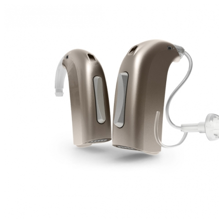
Zoeken
Snel zoeken
Signia hoortoestellen
Signia Pure BCT IX
Signia Silk IX
Widex
Allure AI
Audio Service R LI 7
Hoortoestelbatterijen
Widex filters
Filters
Domes
Onderhoudsartikelen
Signia Active Mini IX - Oplaadbaar
De Signia Active Mini IX is het nieuwste hoortoestel van Signia.
Bekijk