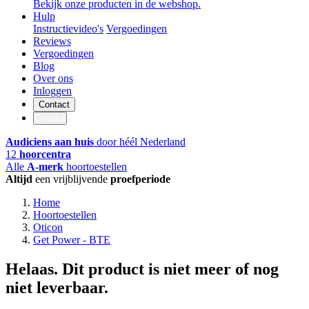
Bekijk onze producten in de webshop.
Hulp
Instructievideo's
Vergoedingen
Reviews
Vergoedingen
Blog
Over ons
Inloggen
Contact
Contact
Audiciens aan huis
door héél Nederland
12
hoorcentra
Alle
A-merk
hoortoestellen
Altijd
een vrijblijvende
proefperiode
Home
Hoortoestellen
Oticon
Get Power - BTE
Helaas. Dit product is niet meer of nog
niet leverbaar.