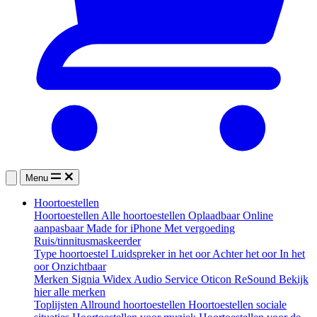
Menu
Hoortoestellen
Hoortoestellen
Alle hoortoestellen
Oplaadbaar
Online
aanpasbaar
Made for iPhone
Met vergoeding
Ruis/tinnitusmaskeerder
Type hoortoestel
Luidspreker in het oor
Achter het oor
In het
oor
Onzichtbaar
Merken
Signia
Widex
Audio Service
Oticon
ReSound
Bekijk
hier alle merken
Toplijsten
Allround hoortoestellen
Hoortoestellen sociale