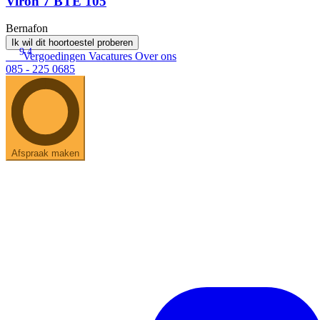
Viron 7 BTE 105
Bernafon
Ik wil dit hoortoestel proberen
9.4
Vergoedingen
Vacatures
Over ons
085 - 225 0685
Afspraak maken