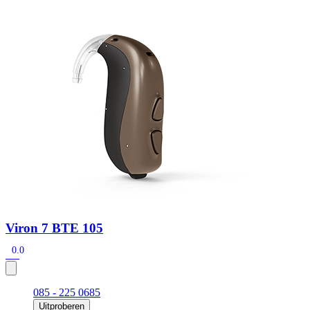
Zoeken
Snel zoeken
Signia hoortoestellen
Signia Pure BCT IX
Signia Silk IX
Widex Allu
Hoortoestelbatterijen
Widex filters
Filters
Domes
Onderhoudsartikele
Signia Active Mini IX - Oplaadbaar
De Signia Active Mini IX is het nieuwste hoortoestel van Signia.
Bekijk
Viron 7 BTE 105
0.0
085 - 225 0685
Uitproberen