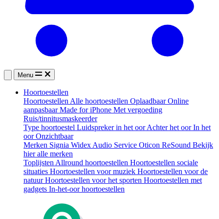
Menu
Hoortoestellen
Hoortoestellen
Alle hoortoestellen
Oplaadbaar
Online
aanpasbaar
Made for iPhone
Met vergoeding
Ruis/tinnitusmaskeerder
Type hoortoestel
Luidspreker in het oor
Achter het oor
In het
oor
Onzichtbaar
Merken
Signia
Widex
Audio Service
Oticon
ReSound
Bekijk
hier alle merken
Toplijsten
Allround hoortoestellen
Hoortoestellen sociale
situaties
Hoortoestellen voor muziek
Hoortoestellen voor de
natuur
Hoortoestellen voor het sporten
Hoortoestellen met
gadgets
In-het-oor hoortoestellen