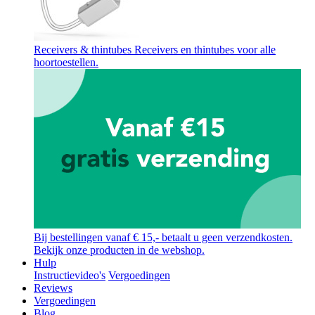
Receivers & thintubes
Receivers en thintubes voor alle
hoortoestellen.
Bij bestellingen vanaf € 15,- betaalt u geen verzendkosten.
Bekijk onze producten in de webshop.
Hulp
Instructievideo's
Vergoedingen
Reviews
Vergoedingen
Blog