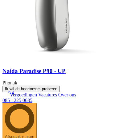
Naida Paradise P90 - UP
Phonak
Ik wil dit hoortoestel proberen
9.4
Vergoedingen
Vacatures
Over ons
085 - 225 0685
Afspraak maken