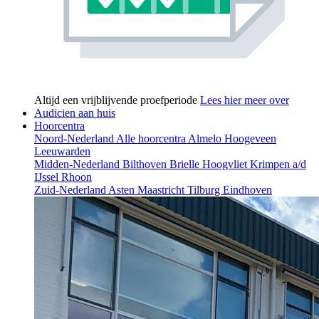
Altijd een vrijblijvende proefperiode
Lees hier meer over
Audicien aan huis
Hoorcentra
Noord-Nederland
Alle hoorcentra
Almelo
Hoogeveen
Leeuwarden
Midden-Nederland
Bilthoven
Brielle
Hoogvliet
Krimpen a/d
IJssel
Rhoon
Zuid-Nederland
Asten
Maastricht
Tilburg
Eindhoven