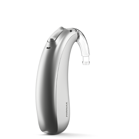
Zoeken
Snel zoeken
Signia hoortoestellen
Signia Pure BCT IX
Signia Silk IX
Widex
Allure AI
Audio Service R LI 7
Hoortoestelbatterijen
Widex filters
Filters
Domes
Onderhoudsartikelen
Signia Active Mini IX - Oplaadbaar
De Signia Active Mini IX is het nieuwste hoortoestel van Signia.
Bekijk