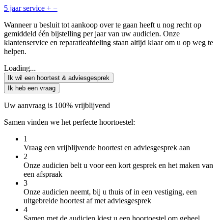
5 jaar service
+
−
Wanneer u besluit tot aankoop over te gaan heeft u nog recht op
gemiddeld één bijstelling per jaar van uw audicien. Onze
klantenservice en reparatieafdeling staan altijd klaar om u op weg te
helpen.
Loading...
Ik wil een hoortest & adviesgesprek
Ik heb een vraag
Uw aanvraag is 100% vrijblijvend
Samen vinden we het perfecte hoortoestel:
1
Vraag een vrijblijvende hoortest en adviesgesprek aan
2
Onze audicien belt u voor een kort gesprek en het maken van
een afspraak
3
Onze audicien neemt, bij u thuis of in een vestiging, een
uitgebreide hoortest af met adviesgesprek
4
Samen met de audicien kiest u een hoortoestel om geheel