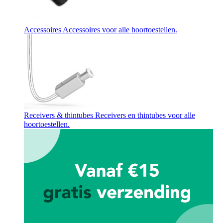
Accessoires
Accessoires voor alle hoortoestellen.
Receivers & thintubes
Receivers en thintubes voor alle
hoortoestellen.