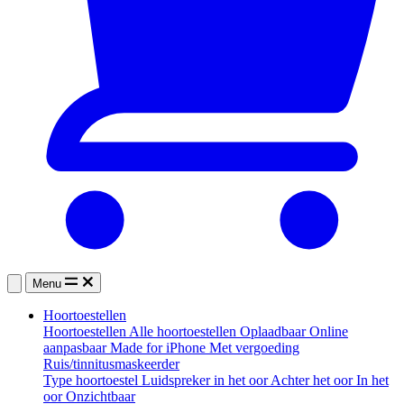
Menu
Hoortoestellen
Hoortoestellen
Alle hoortoestellen
Oplaadbaar
Online
aanpasbaar
Made for iPhone
Met vergoeding
Ruis/tinnitusmaskeerder
Type hoortoestel
Luidspreker in het oor
Achter het oor
In het
oor
Onzichtbaar