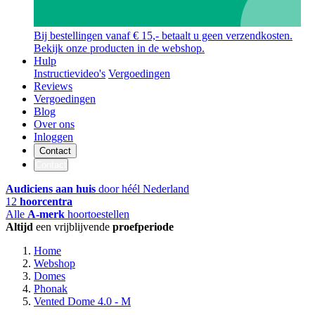
Bij bestellingen vanaf € 15,- betaalt u geen verzendkosten.
Bekijk onze producten in de webshop.
Hulp
Instructievideo's
Vergoedingen
Reviews
Vergoedingen
Blog
Over ons
Inloggen
Contact
Contact
Audiciens aan huis
door héél Nederland
12
hoorcentra
Alle
A-merk
hoortoestellen
Altijd
een vrijblijvende
proefperiode
Home
Webshop
Domes
Phonak
Vented Dome 4.0 - M