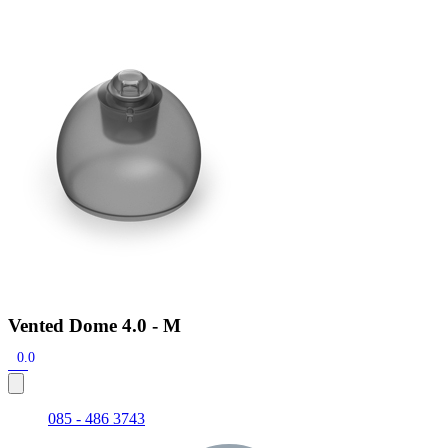
Zoeken
Snel zoeken
Signia hoortoestellen
Signia Pure BCT IX
Signia Silk IX
Widex
Allure AI
Audio Service R LI 7
Hoortoestelbatterijen
Widex filters
Filters
Domes
Onderhoudsartikelen
Signia Active Mini IX - Oplaadbaar
De Signia Active Mini IX is het nieuwste hoortoestel van Signia.
Bekijk
Vented Dome 4.0 - M
0.0
085 - 486 3743