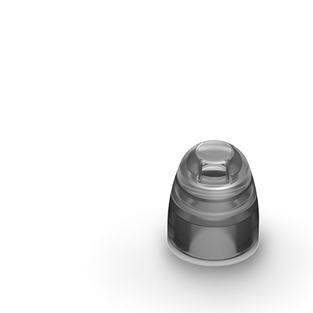
Zoeken
Snel zoeken
Signia hoortoestellen
Signia Pure BCT IX
Signia Silk IX
Widex
Allure AI
Audio Service R LI 7
Hoortoestelbatterijen
Widex filters
Filters
Domes
Onderhoudsartikelen
Signia Active Mini IX - Oplaadbaar
De Signia Active Mini IX is het nieuwste hoortoestel van Signia.
Bekijk