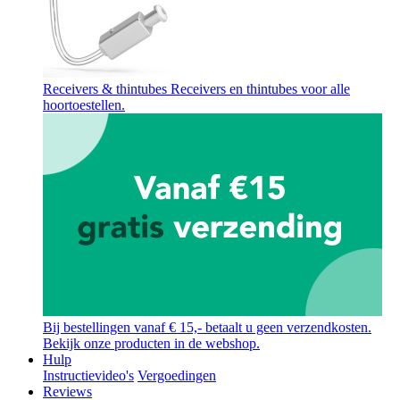
Receivers & thintubes
Receivers en thintubes voor alle
hoortoestellen.
Bij bestellingen vanaf € 15,- betaalt u geen verzendkosten.
Bekijk onze producten in de webshop.
Hulp
Instructievideo's
Vergoedingen
Reviews