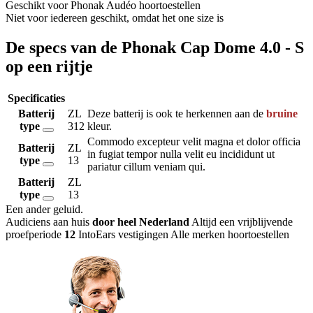
Geschikt voor Phonak Audéo hoortoestellen
Niet voor iedereen geschikt, omdat het one size is
De specs van de Phonak Cap Dome 4.0 - S
op een rijtje
Specificaties
Batterij
ZL
Deze batterij is ook te herkennen aan de
bruine
type
312
kleur.
Commodo excepteur velit magna et dolor officia
Batterij
ZL
in fugiat tempor nulla velit eu incididunt ut
type
13
pariatur cillum veniam qui.
Batterij
ZL
type
13
Een ander geluid
.
Audiciens aan huis
door heel Nederland
Altijd een vrijblijvende
proefperiode
12
IntoEars vestigingen
Alle merken hoortoestellen