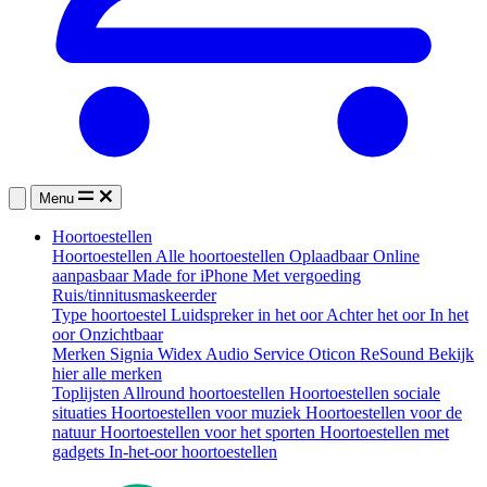
Menu
Hoortoestellen
Hoortoestellen
Alle hoortoestellen
Oplaadbaar
Online
aanpasbaar
Made for iPhone
Met vergoeding
Ruis/tinnitusmaskeerder
Type hoortoestel
Luidspreker in het oor
Achter het oor
In het
oor
Onzichtbaar
Merken
Signia
Widex
Audio Service
Oticon
ReSound
Bekijk
hier alle merken
Toplijsten
Allround hoortoestellen
Hoortoestellen sociale
situaties
Hoortoestellen voor muziek
Hoortoestellen voor de
natuur
Hoortoestellen voor het sporten
Hoortoestellen met
gadgets
In-het-oor hoortoestellen