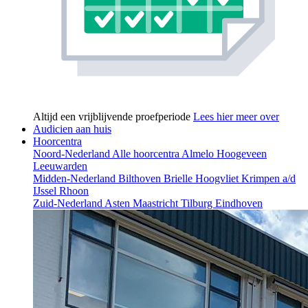
Altijd een vrijblijvende proefperiode
Lees hier meer over
Audicien aan huis
Hoorcentra
Noord-Nederland
Alle hoorcentra
Almelo
Hoogeveen
Leeuwarden
Midden-Nederland
Bilthoven
Brielle
Hoogvliet
Krimpen a/d
IJssel
Rhoon
Zuid-Nederland
Asten
Maastricht
Tilburg
Eindhoven