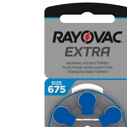
Zoeken
Snel zoeken
Signia hoortoestellen
Signia Pure BCT IX
Signia Silk IX
Widex Allu
Hoortoestelbatterijen
Widex filters
Filters
Domes
Onderhoudsartikele
Signia Active Mini IX - Oplaadbaar
De Signia Active Mini IX is het nieuwste hoortoestel van Signia.
Bekijk