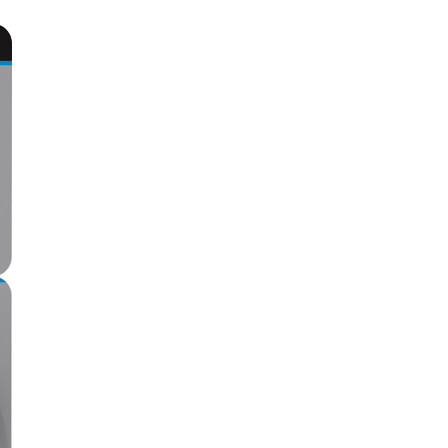
re AI
Audio Service R LI 7
n