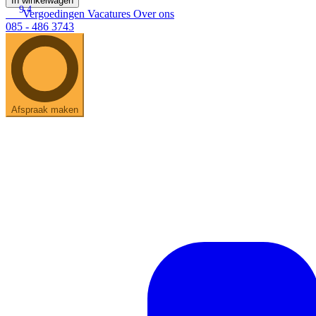
In winkelwagen
9.4
Vergoedingen
Vacatures
Over ons
085 - 486 3743
Afspraak maken