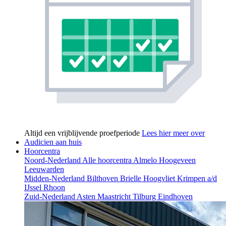
Altijd een vrijblijvende proefperiode
Lees hier meer over
Audicien aan huis
Hoorcentra
Noord-Nederland
Alle hoorcentra
Almelo
Hoogeveen
Leeuwarden
Midden-Nederland
Bilthoven
Brielle
Hoogvliet
Krimpen a/d
IJssel
Rhoon
Zuid-Nederland
Asten
Maastricht
Tilburg
Eindhoven