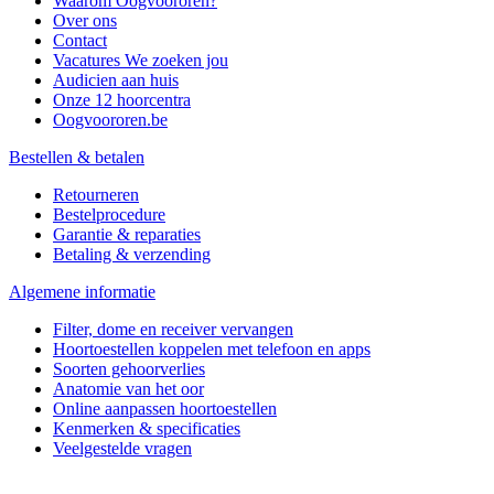
Waarom Oogvoororen?
Over ons
Contact
Vacatures
We zoeken jou
Audicien aan huis
Onze 12 hoorcentra
Oogvoororen.be
Bestellen & betalen
Retourneren
Bestelprocedure
Garantie & reparaties
Betaling & verzending
Algemene informatie
Filter, dome en receiver vervangen
Hoortoestellen koppelen met telefoon en apps
Soorten gehoorverlies
Anatomie van het oor
Online aanpassen hoortoestellen
Kenmerken & specificaties
Veelgestelde vragen