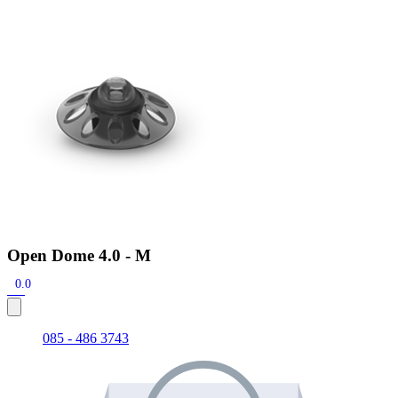
Zoeken
Snel zoeken
Signia hoortoestellen
Signia Pure BCT IX
Signia Silk IX
Widex
Allure AI
Audio Service R LI 7
Hoortoestelbatterijen
Widex filters
Filters
Domes
Onderhoudsartikelen
Signia Active Mini IX - Oplaadbaar
De Signia Active Mini IX is het nieuwste hoortoestel van Signia.
Bekijk
Open Dome 4.0 - M
0.0
085 - 486 3743