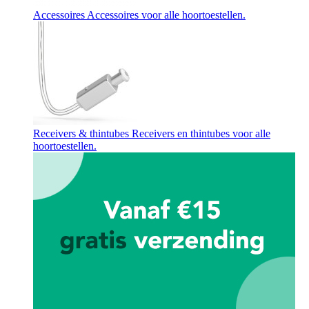
Accessoires
Accessoires voor alle hoortoestellen.
Receivers & thintubes
Receivers en thintubes voor alle
hoortoestellen.