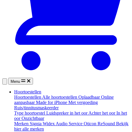
Menu
Hoortoestellen
Hoortoestellen
Alle hoortoestellen
Oplaadbaar
Online
aanpasbaar
Made for iPhone
Met vergoeding
Ruis/tinnitusmaskeerder
Type hoortoestel
Luidspreker in het oor
Achter het oor
In het
oor
Onzichtbaar
Merken
Signia
Widex
Audio Service
Oticon
ReSound
Bekijk
hier alle merken