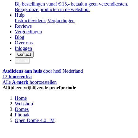
Bij bestellingen vanaf € 15,- betaalt u geen verzendkosten.
Bekijk onze producten in de webshop.
Hulp
Instructievideo's
Vergoedingen
Reviews
Vergoedingen
Blog
Over ons
Inloggen
Contact
Contact
Audiciens aan huis
door héél Nederland
12
hoorcentra
Alle
A-merk
hoortoestellen
Altijd
een vrijblijvende
proefperiode
Home
Webshop
Domes
Phonak
Open Dome 4.0 - M