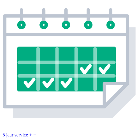
5 jaar service
+
−