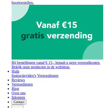
hoortoestellen.
Bij bestellingen vanaf € 15,- betaalt u geen verzendkosten.
Bekijk onze producten in de webshop.
Hulp
Instructievideo's
Vergoedingen
Reviews
Vergoedingen
Blog
Over ons
Inloggen
Contact
Contact