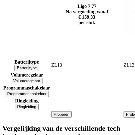
Ligo 7 77
Na vergoeding vanaf
€ 159,33
per stuk
Batterijtype
ZL13
ZL13
Batterijtype
Volumeregelaar
Volumeregelaar
Programmaschakelaar
Programmaschakelaar
Ringleiding
Ringleiding
Proberen
Prob
Vergelijking van de verschillende tech-