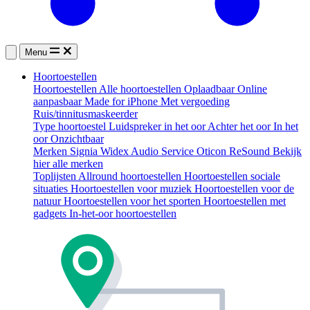
Menu
Hoortoestellen
Hoortoestellen
Alle hoortoestellen
Oplaadbaar
Online
aanpasbaar
Made for iPhone
Met vergoeding
Ruis/tinnitusmaskeerder
Type hoortoestel
Luidspreker in het oor
Achter het oor
In het
oor
Onzichtbaar
Merken
Signia
Widex
Audio Service
Oticon
ReSound
Bekijk
hier alle merken
Toplijsten
Allround hoortoestellen
Hoortoestellen sociale
situaties
Hoortoestellen voor muziek
Hoortoestellen voor de
natuur
Hoortoestellen voor het sporten
Hoortoestellen met
gadgets
In-het-oor hoortoestellen