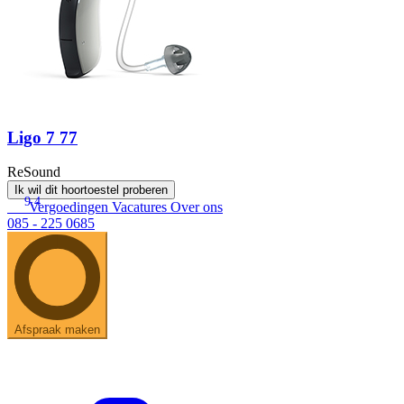
Ligo 7 77
ReSound
Ik wil dit hoortoestel proberen
9.4
Vergoedingen
Vacatures
Over ons
085 - 225 0685
Afspraak maken