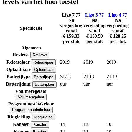
levels van het hoortoestel
Ligo 7 77
Ligo 5 77
Ligo 4 77
Na
Na
Na
vergoeding
vergoeding
vergoeding
Specificatie
vanaf
vanaf
vanaf
€ 159,33
€ 150,50
€ 128,25
per stuk
per stuk
per stuk
Algemeen
Reviews
Reviews
Releasejaar
2019
2019
2019
Releasejaar
Oplaadbaar
Oplaadbaar
Batterijtype
ZL13
ZL13
ZL13
Batterijtype
Batterijduur
uur
uur
uur
Batterijduur
Volumeregelaar
Volumeregelaar
Programmaschakelaar
Programmaschakelaar
Ringleiding
Ringleiding
Kanalen
14
12
10
Kanalen
Banden
14
12
10
Banden