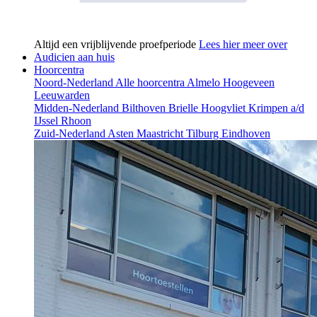
Altijd een vrijblijvende proefperiode
Lees hier meer over
Audicien aan huis
Hoorcentra
Noord-Nederland
Alle hoorcentra
Almelo
Hoogeveen
Leeuwarden
Midden-Nederland
Bilthoven
Brielle
Hoogvliet
Krimpen a/d
IJssel
Rhoon
Zuid-Nederland
Asten
Maastricht
Tilburg
Eindhoven