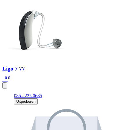
Zoeken
Snel zoeken
Signia hoortoestellen
Signia Pure BCT IX
Signia Silk IX
Widex
Allure AI
Audio Service R LI 7
Hoortoestelbatterijen
Widex filters
Filters
Domes
Onderhoudsartikelen
Signia Active Mini IX - Oplaadbaar
De Signia Active Mini IX is het nieuwste hoortoestel van Signia.
Ligo 7 77
Bekijk
0.0
085 - 225 0685
Uitproberen