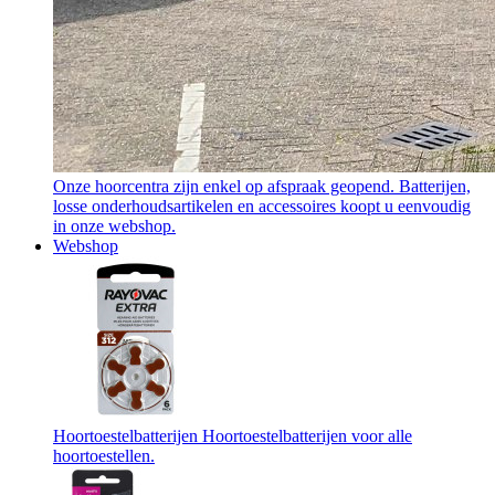
Onze hoorcentra zijn enkel op afspraak geopend. Batterijen,
losse onderhoudsartikelen en accessoires koopt u eenvoudig
in onze webshop.
Webshop
Hoortoestelbatterijen
Hoortoestelbatterijen voor alle
hoortoestellen.