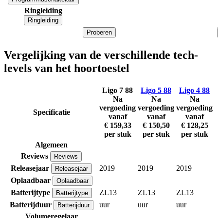
Ringleiding
Ringleiding
Proberen
Vergelijking van de verschillende tech-
levels van het hoortoestel
Ligo 7 88
Ligo 5 88
Ligo 4 88
Na
Na
Na
vergoeding
vergoeding
vergoeding
Specificatie
vanaf
vanaf
vanaf
€ 159,33
€ 150,50
€ 128,25
per stuk
per stuk
per stuk
Algemeen
Reviews
Reviews
Releasejaar
2019
2019
2019
Releasejaar
Oplaadbaar
Oplaadbaar
Batterijtype
ZL13
ZL13
ZL13
Batterijtype
Batterijduur
uur
uur
uur
Batterijduur
Volumeregelaar