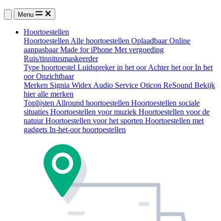
Menu
Hoortoestellen
Hoortoestellen
Alle hoortoestellen
Oplaadbaar
Online
aanpasbaar
Made for iPhone
Met vergoeding
Ruis/tinnitusmaskeerder
Type hoortoestel
Luidspreker in het oor
Achter het oor
In het
oor
Onzichtbaar
Merken
Signia
Widex
Audio Service
Oticon
ReSound
Bekijk
hier alle merken
Toplijsten
Allround hoortoestellen
Hoortoestellen sociale
situaties
Hoortoestellen voor muziek
Hoortoestellen voor de
natuur
Hoortoestellen voor het sporten
Hoortoestellen met
gadgets
In-het-oor hoortoestellen