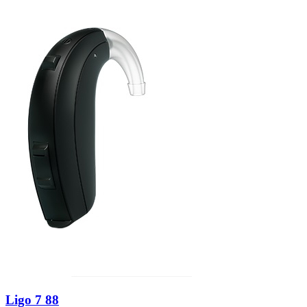
Zoeken
Snel zoeken
Signia hoortoestellen
Signia Pure BCT IX
Signia Silk IX
Widex
Allure AI
Audio Service R LI 7
Hoortoestelbatterijen
Widex filters
Filters
Domes
Onderhoudsartikelen
Signia Active Mini IX - Oplaadbaar
De Signia Active Mini IX is het nieuwste hoortoestel van Signia.
Bekijk
Ligo 7 88