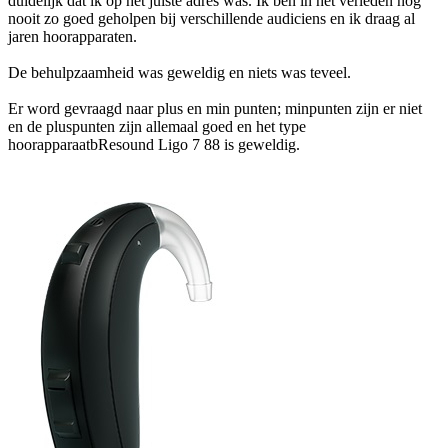
duidelijk dat ik op het juiste adres was. Ik ben in het verleden nog
nooit zo goed geholpen bij verschillende audiciens en ik draag al
jaren hoorapparaten.
De behulpzaamheid was geweldig en niets was teveel.
Er word gevraagd naar plus en min punten; minpunten zijn er niet
en de pluspunten zijn allemaal goed en het type
hoorapparaatbResound Ligo 7 88 is geweldig.