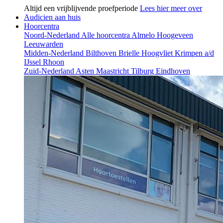
Altijd een vrijblijvende proefperiode
Lees hier meer over
Audicien aan huis
Hoorcentra
Noord-Nederland
Alle hoorcentra
Almelo
Hoogeveen
Leeuwarden
Midden-Nederland
Bilthoven
Brielle
Hoogvliet
Krimpen a/d
IJssel
Rhoon
Zuid-Nederland
Asten
Maastricht
Tilburg
Eindhoven