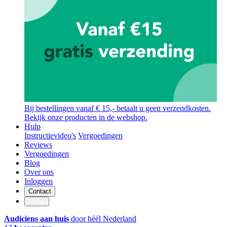
Bij bestellingen vanaf € 15,- betaalt u geen verzendkosten.
Bekijk onze producten in de webshop.
Hulp
Instructievideo's
Vergoedingen
Reviews
Vergoedingen
Blog
Over ons
Inloggen
Contact
Contact
Audiciens aan huis
door héél Nederland