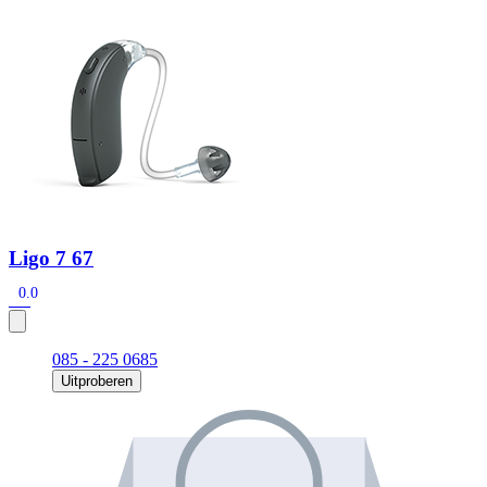
Zoeken
Snel zoeken
Signia hoortoestellen
Signia Pure BCT IX
Signia Silk IX
Widex
Allure AI
Audio Service R LI 7
Hoortoestelbatterijen
Widex filters
Filters
Domes
Onderhoudsartikelen
Signia Active Mini IX - Oplaadbaar
De Signia Active Mini IX is het nieuwste hoortoestel van Signia.
Ligo 7 67
Bekijk
0.0
085 - 225 0685
Uitproberen