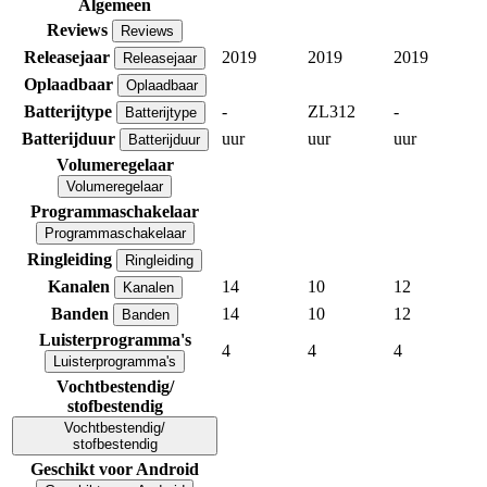
Algemeen
Reviews
Reviews
Releasejaar
2019
2019
2019
Releasejaar
Oplaadbaar
Oplaadbaar
Batterijtype
-
ZL312
-
Batterijtype
Batterijduur
uur
uur
uur
Batterijduur
Volumeregelaar
Volumeregelaar
Programmaschakelaar
Programmaschakelaar
Ringleiding
Ringleiding
Kanalen
14
10
12
Kanalen
Banden
14
10
12
Banden
Luisterprogramma's
4
4
4
Luisterprogramma's
Vochtbestendig/
stofbestendig
Vochtbestendig/
stofbestendig
Geschikt voor Android