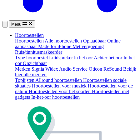
Menu
Hoortoestellen
Hoortoestellen
Alle hoortoestellen
Oplaadbaar
Online
aanpasbaar
Made for iPhone
Met vergoeding
Ruis/tinnitusmaskeerder
Type hoortoestel
Luidspreker in het oor
Achter het oor
In het
oor
Onzichtbaar
Merken
Signia
Widex
Audio Service
Oticon
ReSound
Bekijk
hier alle merken
Toplijsten
Allround hoortoestellen
Hoortoestellen sociale
situaties
Hoortoestellen voor muziek
Hoortoestellen voor de
natuur
Hoortoestellen voor het sporten
Hoortoestellen met
gadgets
In-het-oor hoortoestellen