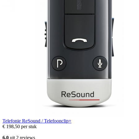
Telefonie
ReSound / Telefoonclip+
€ 198,50
per stuk
6.0
uit 2 reviews