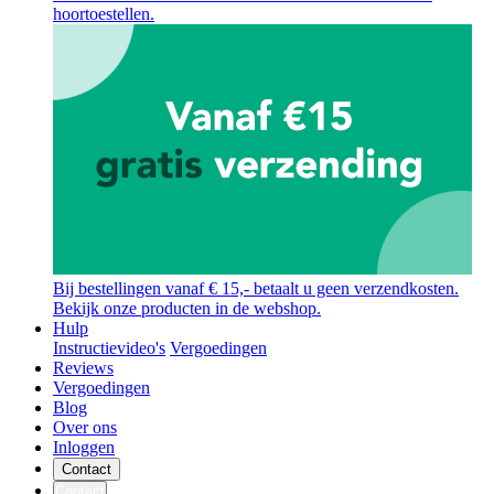
hoortoestellen.
Bij bestellingen vanaf € 15,- betaalt u geen verzendkosten.
Bekijk onze producten in de webshop.
Hulp
Instructievideo's
Vergoedingen
Reviews
Vergoedingen
Blog
Over ons
Inloggen
Contact
Contact