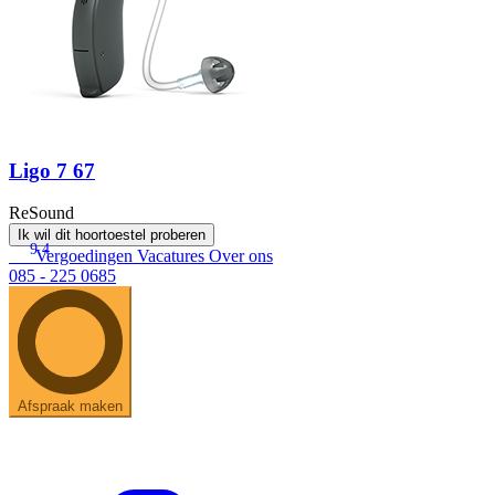
Ligo 7 67
ReSound
Ik wil dit hoortoestel proberen
9.4
Vergoedingen
Vacatures
Over ons
085 - 225 0685
Afspraak maken