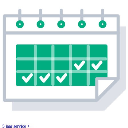
5 jaar service
+
−