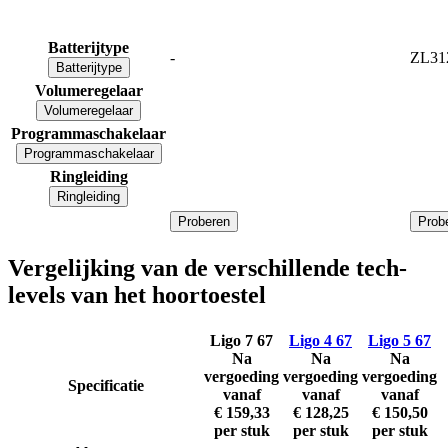
Batterijtype
-
ZL31
Batterijtype
Volumeregelaar
Volumeregelaar
Programmaschakelaar
Programmaschakelaar
Ringleiding
Ringleiding
Proberen
Prob
Vergelijking van de verschillende tech-
levels van het hoortoestel
Ligo 7 67
Ligo 4 67
Ligo 5 67
Na
Na
Na
vergoeding
vergoeding
vergoeding
Specificatie
vanaf
vanaf
vanaf
€ 159,33
€ 128,25
€ 150,50
per stuk
per stuk
per stuk