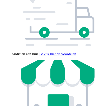
Audicien aan huis
Bekijk hier de voordelen