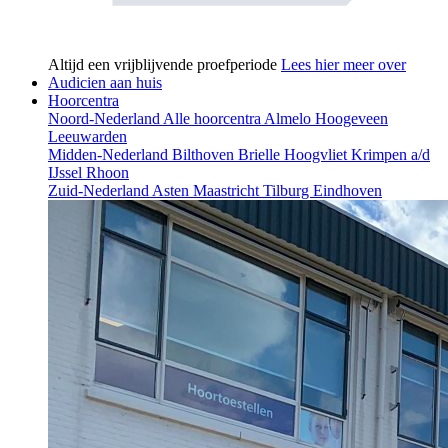
Altijd een vrijblijvende proefperiode
Lees hier meer over
Audicien aan huis
Hoorcentra
Noord-Nederland
Alle hoorcentra
Almelo
Hoogeveen
Leeuwarden
Midden-Nederland
Bilthoven
Brielle
Hoogvliet
Krimpen a/d
IJssel
Rhoon
Zuid-Nederland
Asten
Maastricht
Tilburg
Eindhoven