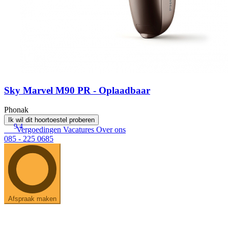
Sky Marvel M90 PR - Oplaadbaar
Phonak
Ik wil dit hoortoestel proberen
9.4
Vergoedingen
Vacatures
Over ons
085 - 225 0685
Afspraak maken