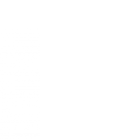
re AI
Audio Service R LI 7
n