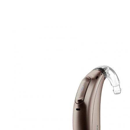
Zoeken
Snel zoeken
Signia hoortoestellen
Signia Pure BCT IX
Signia Silk IX
Widex Allu
Hoortoestelbatterijen
Widex filters
Filters
Domes
Onderhoudsartikele
Signia Active Mini IX - Oplaadbaar
De Signia Active Mini IX is het nieuwste hoortoestel van Signia.
Bekijk