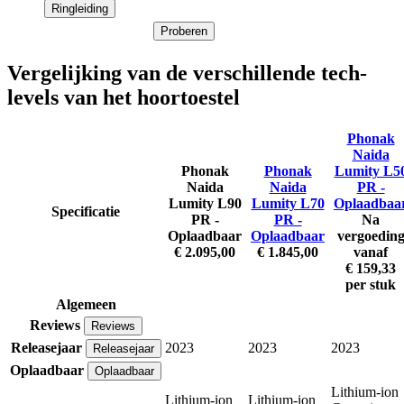
Ringleiding
Proberen
Vergelijking van de verschillende tech-
levels van het hoortoestel
Phonak
Naida
Phonak
Phonak
Lumity L5
Naida
Naida
PR -
Lumity L90
Lumity L70
Oplaadbaa
Specificatie
PR -
PR -
Na
Oplaadbaar
Oplaadbaar
vergoedin
€ 2.095,00
€ 1.845,00
vanaf
€ 159,33
per stuk
Algemeen
Reviews
Reviews
Releasejaar
2023
2023
2023
Releasejaar
Oplaadbaar
Oplaadbaar
Lithium-ion
Lithium-ion
Lithium-ion