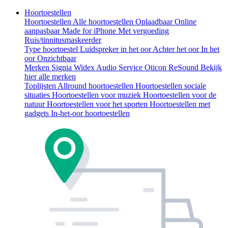
Hoortoestellen
Hoortoestellen
Alle hoortoestellen
Oplaadbaar
Online
aanpasbaar
Made for iPhone
Met vergoeding
Ruis/tinnitusmaskeerder
Type hoortoestel
Luidspreker in het oor
Achter het oor
In het
oor
Onzichtbaar
Merken
Signia
Widex
Audio Service
Oticon
ReSound
Bekijk
hier alle merken
Toplijsten
Allround hoortoestellen
Hoortoestellen sociale
situaties
Hoortoestellen voor muziek
Hoortoestellen voor de
natuur
Hoortoestellen voor het sporten
Hoortoestellen met
gadgets
In-het-oor hoortoestellen