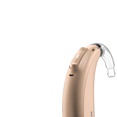
Zoeken
Snel zoeken
Signia hoortoestellen
Signia Pure BCT IX
Signia Silk IX
Widex
Allure AI
Audio Service R LI 7
Hoortoestelbatterijen
Widex filters
Filters
Domes
Onderhoudsartikelen
Signia Active Mini IX - Oplaadbaar
De Signia Active Mini IX is het nieuwste hoortoestel van Signia.
Bekijk