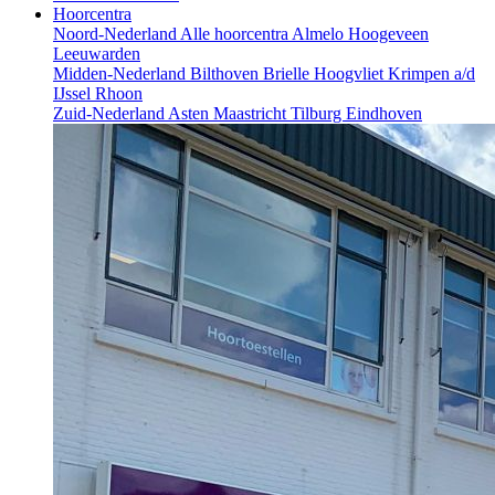
Hoorcentra
Noord-Nederland
Alle hoorcentra
Almelo
Hoogeveen
Leeuwarden
Midden-Nederland
Bilthoven
Brielle
Hoogvliet
Krimpen a/d
IJssel
Rhoon
Zuid-Nederland
Asten
Maastricht
Tilburg
Eindhoven