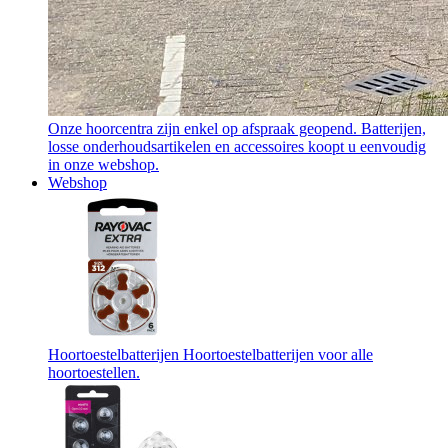
Onze hoorcentra zijn enkel op afspraak geopend. Batterijen,
losse onderhoudsartikelen en accessoires koopt u eenvoudig
in onze webshop.
Webshop
Hoortoestelbatterijen
Hoortoestelbatterijen voor alle
hoortoestellen.