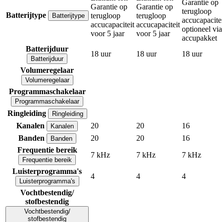
Garantie op
Garantie op
Garantie op
terugloop
Batterijtype
terugloop
terugloop
Batterijtype
accucapacite
accucapaciteit
accucapaciteit
optioneel via
voor 5 jaar
voor 5 jaar
accupakket
Batterijduur
18 uur
18 uur
18 uur
Batterijduur
Volumeregelaar
Volumeregelaar
Programmaschakelaar
Programmaschakelaar
Ringleiding
Ringleiding
Kanalen
20
20
16
Kanalen
Banden
20
20
16
Banden
Frequentie bereik
7 kHz
7 kHz
7 kHz
Frequentie bereik
Luisterprogramma's
4
4
4
Luisterprogramma's
Vochtbestendig/
stofbestendig
Vochtbestendig/
stofbestendig