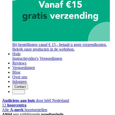
Bij bestellingen vanaf € 15,- betaalt u geen verzendkosten.
Bekijk onze producten in de webshop.
Hulp
Instructievideo's
Vergoedingen
Reviews
Vergoedingen
Blog
Over ons
Inloggen
Contact
Contact
Audiciens aan huis
door héél Nederland
12
hoorcentra
Alle
A-merk
hoortoestellen
Altijd
een vrijblijvende
proefperiode