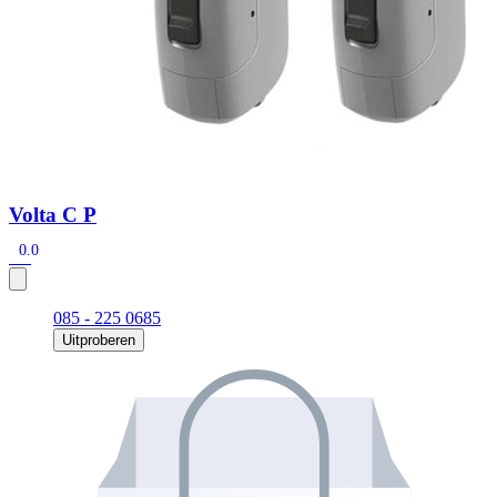
Volta C P
0.0
085 - 225 0685
Uitproberen