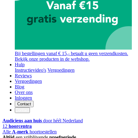
Bij bestellingen vanaf € 15,- betaalt u geen verzendkosten.
Bekijk onze producten in de webshop.
Hulp
Instructievideo's
Vergoedingen
Reviews
Vergoedingen
Blog
Over ons
Inloggen
Contact
Contact
Audiciens aan huis
door héél Nederland
12
hoorcentra
Alle
A-merk
hoortoestellen
Altijd
een vrijblijvende
proefperiode