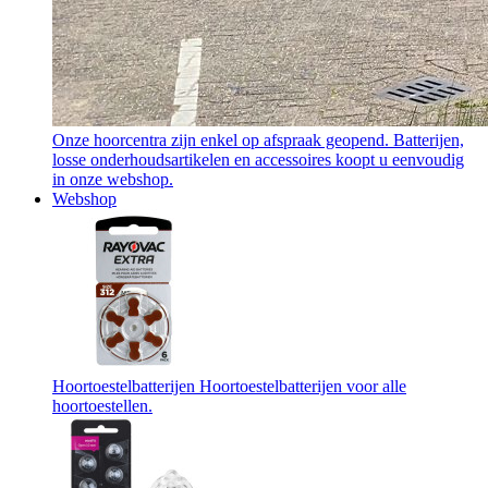
Onze hoorcentra zijn enkel op afspraak geopend. Batterijen,
losse onderhoudsartikelen en accessoires koopt u eenvoudig
in onze webshop.
Webshop
Hoortoestelbatterijen
Hoortoestelbatterijen voor alle
hoortoestellen.