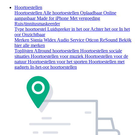
Hoortoestellen
Hoortoestellen
Alle hoortoestellen
Oplaadbaar
Online
aanpasbaar
Made for iPhone
Met vergoeding
Ruis/tinnitusmaskeerder
Type hoortoestel
Luidspreker in het oor
Achter het oor
In het
oor
Onzichtbaar
Merken
Signia
Widex
Audio Service
Oticon
ReSound
Bekijk
hier alle merken
Toplijsten
Allround hoortoestellen
Hoortoestellen sociale
situaties
Hoortoestellen voor muziek
Hoortoestellen voor de
natuur
Hoortoestellen voor het sporten
Hoortoestellen met
gadgets
In-het-oor hoortoestellen