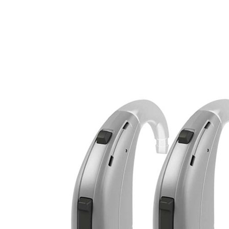
Zoeken
Snel zoeken
Signia hoortoestellen
Signia Pure BCT IX
Signia Silk IX
Widex
Allure AI
Audio Service R LI 7
Hoortoestelbatterijen
Widex filters
Filters
Domes
Onderhoudsartikelen
Signia Active Mini IX - Oplaadbaar
De Signia Active Mini IX is het nieuwste hoortoestel van Signia.
Bekijk