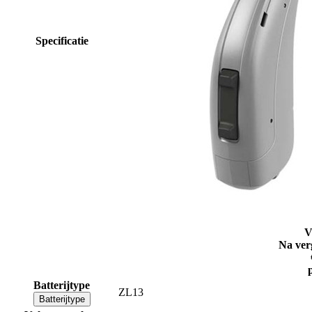
Specificatie
V
Na ver
Batterijtype
ZL13
Batterijtype