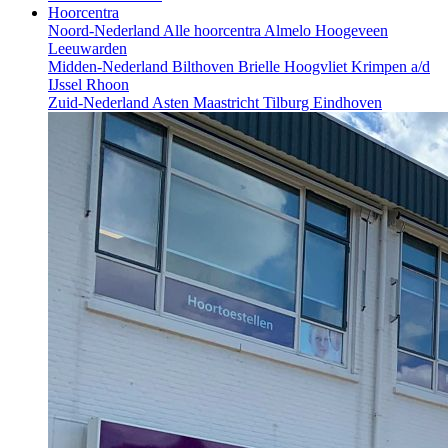
Hoorcentra
Noord-Nederland
Alle hoorcentra
Almelo
Hoogeveen
Leeuwarden
Midden-Nederland
Bilthoven
Brielle
Hoogvliet
Krimpen a/d
IJssel
Rhoon
Zuid-Nederland
Asten
Maastricht
Tilburg
Eindhoven