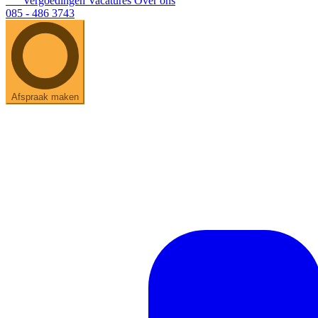
Vergoedingen
Vacatures
Over ons
085 - 486 3743
Afspraak maken