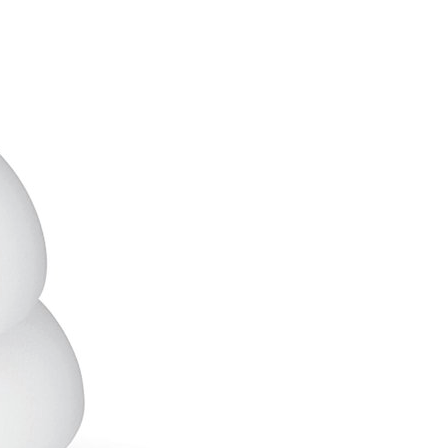
re AI
Audio Service R LI 7
n