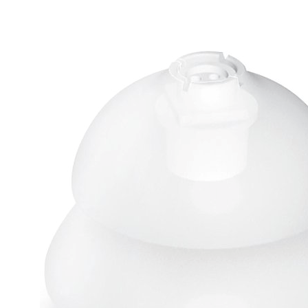
Zoeken
Snel zoeken
Signia hoortoestellen
Signia Pure BCT IX
Signia Silk IX
Widex Allu
Hoortoestelbatterijen
Widex filters
Filters
Domes
Onderhoudsartikele
Signia Active Mini IX - Oplaadbaar
De Signia Active Mini IX is het nieuwste hoortoestel van Signia.
Bekijk