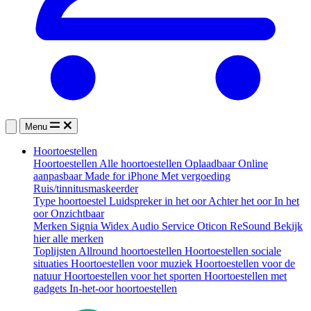
Menu
Hoortoestellen
Hoortoestellen
Alle hoortoestellen
Oplaadbaar
Online
aanpasbaar
Made for iPhone
Met vergoeding
Ruis/tinnitusmaskeerder
Type hoortoestel
Luidspreker in het oor
Achter het oor
In het
oor
Onzichtbaar
Merken
Signia
Widex
Audio Service
Oticon
ReSound
Bekijk
hier alle merken
Toplijsten
Allround hoortoestellen
Hoortoestellen sociale
situaties
Hoortoestellen voor muziek
Hoortoestellen voor de
natuur
Hoortoestellen voor het sporten
Hoortoestellen met
gadgets
In-het-oor hoortoestellen