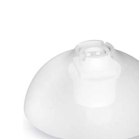
Zoeken
Snel zoeken
Signia hoortoestellen
Signia Pure BCT IX
Signia Silk IX
Widex
Allure AI
Audio Service R LI 7
Hoortoestelbatterijen
Widex filters
Filters
Domes
Onderhoudsartikelen
Signia Active Mini IX - Oplaadbaar
De Signia Active Mini IX is het nieuwste hoortoestel van Signia.
Bekijk