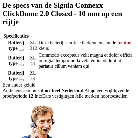
De specs van de Signia Connexx
ClickDome 2.0 Closed - 10 mm op een
rijtje
Specificaties
Batterij
ZL
Deze batterij is ook te herkennen aan de
bruine
type
312
kleur.
Commodo excepteur velit magna et dolor officia
Batterij
ZL
in fugiat tempor nulla velit eu incididunt ut
type
13
pariatur cillum veniam qui.
Batterij
ZL
type
13
Een ander geluid
.
Audiciens aan huis
door heel Nederland
Altijd een vrijblijvende
proefperiode
12
IntoEars vestigingen
Alle merken hoortoestellen