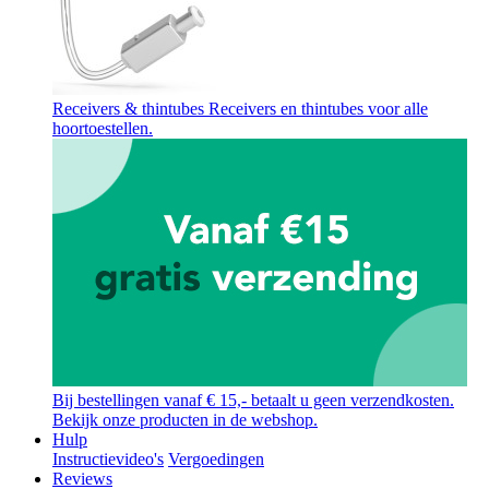
Receivers & thintubes
Receivers en thintubes voor alle
hoortoestellen.
Bij bestellingen vanaf € 15,- betaalt u geen verzendkosten.
Bekijk onze producten in de webshop.
Hulp
Instructievideo's
Vergoedingen
Reviews