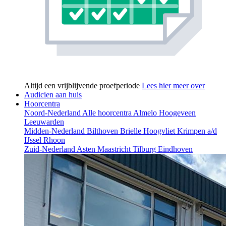
Altijd een vrijblijvende proefperiode
Lees hier meer over
Audicien aan huis
Hoorcentra
Noord-Nederland
Alle hoorcentra
Almelo
Hoogeveen
Leeuwarden
Midden-Nederland
Bilthoven
Brielle
Hoogvliet
Krimpen a/d
IJssel
Rhoon
Zuid-Nederland
Asten
Maastricht
Tilburg
Eindhoven