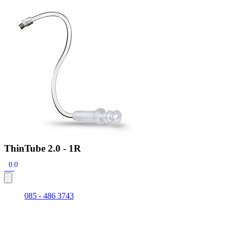
Zoeken
Snel zoeken
Signia hoortoestellen
Signia Pure BCT IX
Signia Silk IX
Widex Allu
Hoortoestelbatterijen
Widex filters
Filters
Domes
Onderhoudsartikele
Signia Active Mini IX - Oplaadbaar
De Signia Active Mini IX is het nieuwste hoortoestel van Signia.
Bekijk
ThinTube 2.0 - 1R
0.0
085 - 486 3743