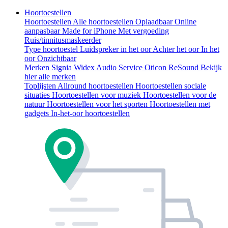
Hoortoestellen
Hoortoestellen
Alle hoortoestellen
Oplaadbaar
Online
aanpasbaar
Made for iPhone
Met vergoeding
Ruis/tinnitusmaskeerder
Type hoortoestel
Luidspreker in het oor
Achter het oor
In het
oor
Onzichtbaar
Merken
Signia
Widex
Audio Service
Oticon
ReSound
Bekijk
hier alle merken
Toplijsten
Allround hoortoestellen
Hoortoestellen sociale
situaties
Hoortoestellen voor muziek
Hoortoestellen voor de
natuur
Hoortoestellen voor het sporten
Hoortoestellen met
gadgets
In-het-oor hoortoestellen