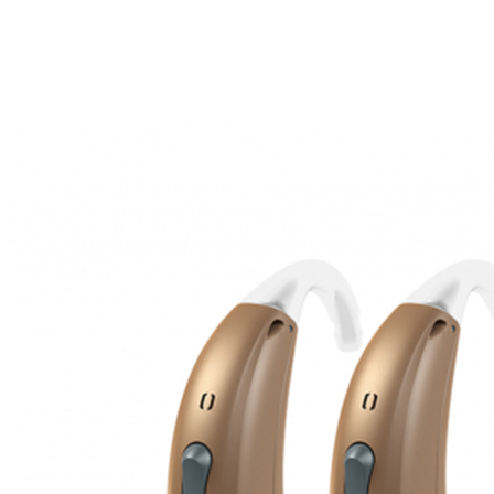
Zoeken
Snel zoeken
Signia hoortoestellen
Signia Pure BCT IX
Signia Silk IX
Widex
Allure AI
Audio Service R LI 7
Hoortoestelbatterijen
Widex filters
Filters
Domes
Onderhoudsartikelen
Signia Active Mini IX - Oplaadbaar
De Signia Active Mini IX is het nieuwste hoortoestel van Signia.
Bekijk