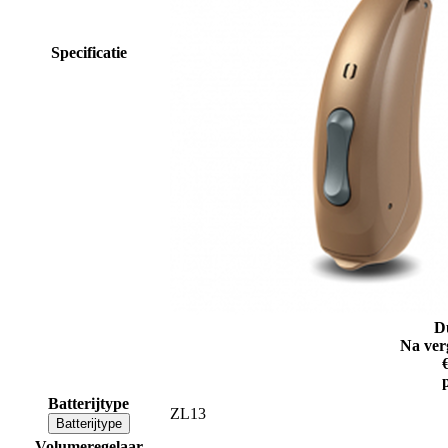
Specificatie
D
Na ver
Batterijtype
ZL13
Batterijtype
Volumeregelaar