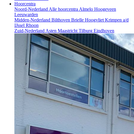
Hoorcentra
Noord-Nederland
Alle hoorcentra
Almelo
Hoogeveen
Leeuwarden
Midden-Nederland
Bilthoven
Brielle
Hoogvliet
Krimpen a/d
IJssel
Rhoon
Zuid-Nederland
Asten
Maastricht
Tilburg
Eindhoven