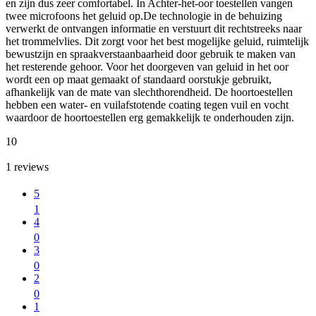
en zijn dus zeer comfortabel. In Achter-het-oor toestellen vangen
twee microfoons het geluid op.De technologie in de behuizing
verwerkt de ontvangen informatie en verstuurt dit rechtstreeks naar
het trommelvlies. Dit zorgt voor het best mogelijke geluid, ruimtelijk
bewustzijn en spraakverstaanbaarheid door gebruik te maken van
het resterende gehoor. Voor het doorgeven van geluid in het oor
wordt een op maat gemaakt of standaard oorstukje gebruikt,
afhankelijk van de mate van slechthorendheid. De hoortoestellen
hebben een water- en vuilafstotende coating tegen vuil en vocht
waardoor de hoortoestellen erg gemakkelijk te onderhouden zijn.
10
1
reviews
5
1
4
0
3
0
2
0
1