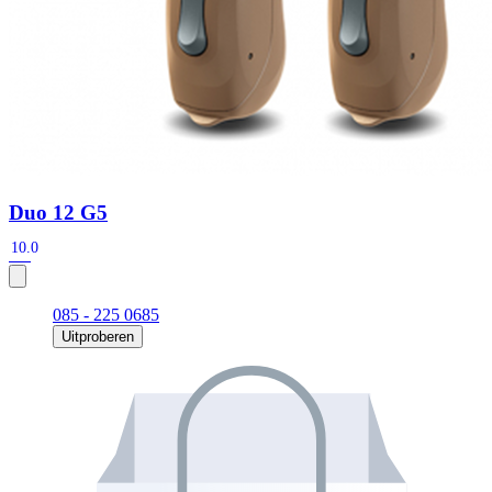
Duo 12 G5
10.0
085 - 225 0685
Uitproberen