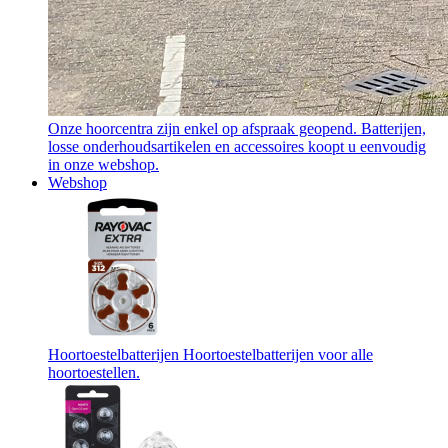
Onze hoorcentra zijn enkel op afspraak geopend. Batterijen,
losse onderhoudsartikelen en accessoires koopt u eenvoudig
in onze webshop.
Webshop
Hoortoestelbatterijen
Hoortoestelbatterijen voor alle
hoortoestellen.