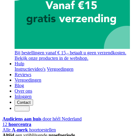
Bij bestellingen vanaf € 15,- betaalt u geen verzendkosten.
Bekijk onze producten in de webshop.
Hulp
Instructievideo's
Vergoedingen
Reviews
Vergoedingen
Blog
Over ons
Inloggen
Contact
Contact
Audiciens aan huis
door héél Nederland
12
hoorcentra
Alle
A-merk
hoortoestellen
Altijd
een vrijblijvende
proefperiode