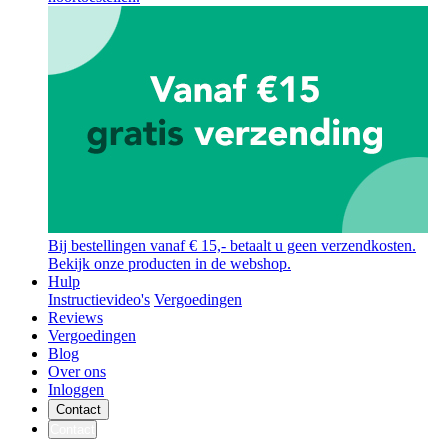
Bij bestellingen vanaf € 15,- betaalt u geen verzendkosten.
Bekijk onze producten in de webshop.
Hulp
Instructievideo's
Vergoedingen
Reviews
Vergoedingen
Blog
Over ons
Inloggen
Contact
Contact