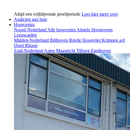
Altijd een vrijblijvende proefperiode
Lees hier meer over
Audicien aan huis
Hoorcentra
Noord-Nederland
Alle hoorcentra
Almelo
Hoogeveen
Leeuwarden
Midden-Nederland
Bilthoven
Brielle
Hoogvliet
Krimpen a/d
IJssel
Rhoon
Zuid-Nederland
Asten
Maastricht
Tilburg
Eindhoven