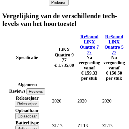
Proberen
Vergelijking van de verschillende tech-
levels van het hoortoestel
ReSound
ReSound
LiNX
LiNX
Quattro 7
Quattro 5
LiNX
77
77
Quattro 9
Specificatie
Na
Na
77
vergoeding
vergoeding
€ 1.735,00
vanaf
vanaf
€ 159,33
€ 150,50
per stuk
per stuk
Algemeen
Reviews
Reviews
Releasejaar
2020
2020
2020
Releasejaar
Oplaadbaar
Oplaadbaar
Batterijtype
ZL13
ZL13
ZL13
Batterijtype