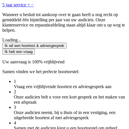
5 jaar service
+
−
Wanneer u besluit tot aankoop over te gaan heeft u nog recht op
gemiddeld één bijstelling per jaar van uw audicien. Onze
klantenservice en reparatieafdeling staan altijd klaar om u op weg te
helpen.
Loading...
Ik wil een hoortest & adviesgesprek
Ik heb een vraag
Uw aanvraag is 100% vrijblijvend
Samen vinden we het perfecte hoortoestel:
1
Vraag een vrijblijvende hoortest en adviesgesprek aan
2
Onze audicien belt u voor een kort gesprek en het maken van
een afspraak
3
Onze audicien neemt, bij u thuis of in een vestiging, een
uitgebreide hoortest af met adviesgesprek
4
Samen met de audicien kiest u een hoortoestel om geheel