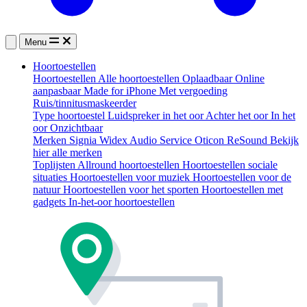
Menu
Hoortoestellen
Hoortoestellen
Alle hoortoestellen
Oplaadbaar
Online
aanpasbaar
Made for iPhone
Met vergoeding
Ruis/tinnitusmaskeerder
Type hoortoestel
Luidspreker in het oor
Achter het oor
In het
oor
Onzichtbaar
Merken
Signia
Widex
Audio Service
Oticon
ReSound
Bekijk
hier alle merken
Toplijsten
Allround hoortoestellen
Hoortoestellen sociale
situaties
Hoortoestellen voor muziek
Hoortoestellen voor de
natuur
Hoortoestellen voor het sporten
Hoortoestellen met
gadgets
In-het-oor hoortoestellen