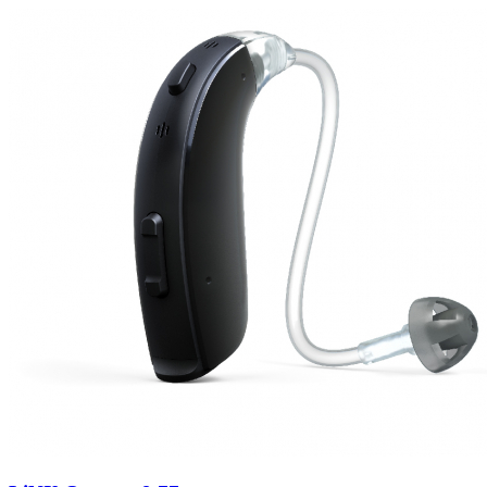
Zoeken
Snel zoeken
Signia hoortoestellen
Signia Pure BCT IX
Signia Silk IX
Widex
Allure AI
Audio Service R LI 7
Hoortoestelbatterijen
Widex filters
Filters
Domes
Onderhoudsartikelen
Signia Active Mini IX - Oplaadbaar
De Signia Active Mini IX is het nieuwste hoortoestel van Signia.
Bekijk