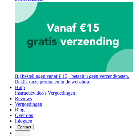
Bij bestellingen vanaf € 15,- betaalt u geen verzendkosten.
Bekijk onze producten in de webshop.
Hulp
Instructievideo's
Vergoedingen
Reviews
Vergoedingen
Blog
Over ons
Inloggen
Contact
Contact