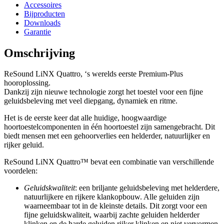
Accessoires
Bijproducten
Downloads
Garantie
Omschrijving
ReSound LiNX Quattro, ‘s werelds eerste Premium-Plus
hooroplossing.
Dankzij zijn nieuwe technologie zorgt het toestel voor een fijne
geluidsbeleving met veel diepgang, dynamiek en ritme.
Het is de eerste keer dat alle huidige, hoogwaardige
hoortoestelcomponenten in één hoortoestel zijn samengebracht. Dit
biedt mensen met een gehoorverlies een helderder, natuurlijker en
rijker geluid.
ReSound LiNX Quattro™ bevat een combinatie van verschillende
voordelen:
Geluidskwaliteit
: een briljante geluidsbeleving met helderdere,
natuurlijkere en rijkere klankopbouw. Alle geluiden zijn
waarneembaar tot in de kleinste details. Dit zorgt voor een
fijne geluidskwaliteit, waarbij zachte geluiden helderder
klinken en de harde geluiden rijker klinken en niet vervormen