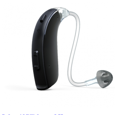
Zoeken
Snel zoeken
Signia hoortoestellen
Signia Pure BCT IX
Signia Silk IX
Widex
Allure AI
Audio Service R LI 7
Hoortoestelbatterijen
Widex filters
Filters
Domes
Onderhoudsartikelen
Signia Active Mini IX - Oplaadbaar
De Signia Active Mini IX is het nieuwste hoortoestel van Signia.
Bekijk