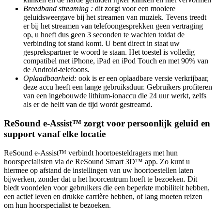
Breedband streaming :
dit zorgt voor een mooiere
geluidsweergave bij het streamen van muziek. Tevens treedt
er bij het streamen van telefoongesprekken geen vertraging
op, u hoeft dus geen 3 seconden te wachten totdat de
verbinding tot stand komt. U bent direct in staat uw
gesprekspartner te woord te staan. Het toestel is volledig
compatibel met iPhone, iPad en iPod Touch en met 90% van
de Android-telefoons.
Oplaadbaarheid:
ook is er een oplaadbare versie verkrijbaar,
deze accu heeft een lange gebruiksduur. Gebruikers profiteren
van een ingebouwde lithium-ionaccu die 24 uur werkt, zelfs
als er de helft van de tijd wordt gestreamd.
ReSound e-Assist™ zorgt voor persoonlijk geluid en
support vanaf elke locatie
ReSound e-Assist™ verbindt hoortoesteldragers met hun
hoorspecialisten via de ReSound Smart 3D™ app. Zo kunt u
hiermee op afstand de instellingen van uw hoortoestellen laten
bijwerken, zonder dat u het hoorcentrum hoeft te bezoeken. Dit
biedt voordelen voor gebruikers die een beperkte mobiliteit hebben,
een actief leven en drukke carrière hebben, of lang moeten reizen
om hun hoorspecialist te bezoeken.