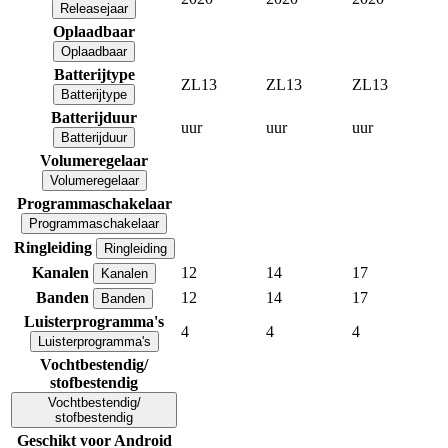
Releasejaar
Oplaadbaar
Oplaadbaar
Batterijtype
ZL13
ZL13
ZL13
Batterijtype
Batterijduur
uur
uur
uur
Batterijduur
Volumeregelaar
Volumeregelaar
Programmaschakelaar
Programmaschakelaar
Ringleiding
Ringleiding
Kanalen
12
14
17
Kanalen
Banden
12
14
17
Banden
Luisterprogramma's
4
4
4
Luisterprogramma's
Vochtbestendig/
stofbestendig
Vochtbestendig/
stofbestendig
Geschikt voor Android