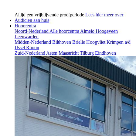
Altijd een vrijblijvende proefperiode
Lees hier meer over
Audicien aan huis
Hoorcentra
Noord-Nederland
Alle hoorcentra
Almelo
Hoogeveen
Leeuwarden
Midden-Nederland
Bilthoven
Brielle
Hoogvliet
Krimpen a/d
IJssel
Rhoon
Zuid-Nederland
Asten
Maastricht
Tilburg
Eindhoven