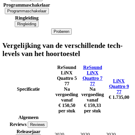
Programmaschakelaar
Programmaschakelaar
Ringleiding
Ringleiding
Proberen
Vergelijking van de verschillende tech-
levels van het hoortoestel
ReSound
ReSound
LiNX
LiNX
Quattro 5
Quattro 7
LiNX
77
77
Quattro 9
Specificatie
Na
Na
77
vergoeding
vergoeding
€ 1.735,00
vanaf
vanaf
€ 150,50
€ 159,33
per stuk
per stuk
Algemeen
Reviews
Reviews
Releasejaar
2020
2020
2020