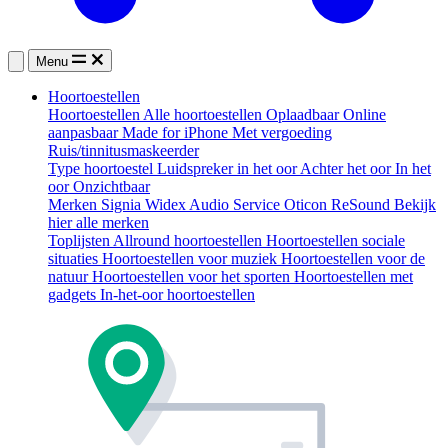
Menu
Hoortoestellen
Hoortoestellen
Alle hoortoestellen
Oplaadbaar
Online
aanpasbaar
Made for iPhone
Met vergoeding
Ruis/tinnitusmaskeerder
Type hoortoestel
Luidspreker in het oor
Achter het oor
In het
oor
Onzichtbaar
Merken
Signia
Widex
Audio Service
Oticon
ReSound
Bekijk
hier alle merken
Toplijsten
Allround hoortoestellen
Hoortoestellen sociale
situaties
Hoortoestellen voor muziek
Hoortoestellen voor de
natuur
Hoortoestellen voor het sporten
Hoortoestellen met
gadgets
In-het-oor hoortoestellen