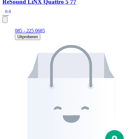
ReSound LiNX Quattro 5 77
0.0
085 - 225 0685
Uitproberen