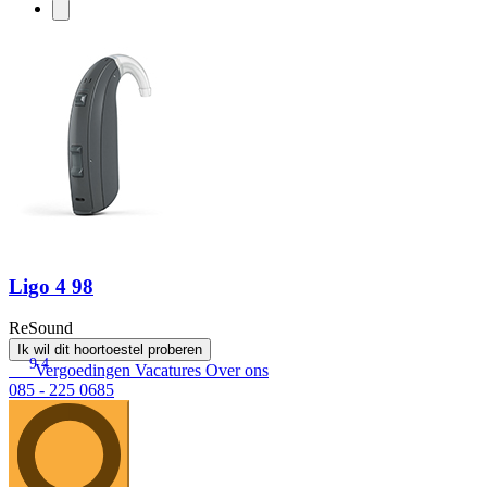
Ligo 4 98
ReSound
Ik wil dit hoortoestel proberen
9.4
Vergoedingen
Vacatures
Over ons
085 - 225 0685