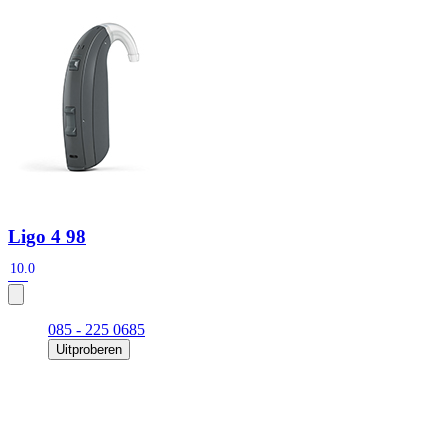
Zoeken
Snel zoeken
Signia hoortoestellen
Signia Pure BCT IX
Signia Silk IX
Widex Allu
Hoortoestelbatterijen
Widex filters
Filters
Domes
Onderhoudsartikele
Signia Active Mini IX - Oplaadbaar
De Signia Active Mini IX is het nieuwste hoortoestel van Signia.
Bekijk
Ligo 4 98
10.0
085 - 225 0685
Uitproberen