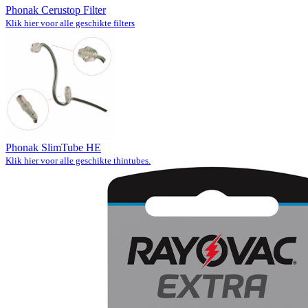
Phonak Cerustop Filter
Klik hier voor alle geschikte filters
Phonak SlimTube HE
Klik hier voor alle geschikte thintubes.