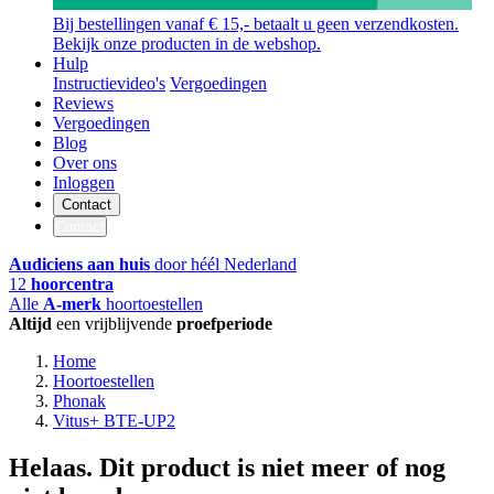
Bij bestellingen vanaf € 15,- betaalt u geen verzendkosten.
Bekijk onze producten in de webshop.
Hulp
Instructievideo's
Vergoedingen
Reviews
Vergoedingen
Blog
Over ons
Inloggen
Contact
Contact
Audiciens aan huis
door héél Nederland
12
hoorcentra
Alle
A-merk
hoortoestellen
Altijd
een vrijblijvende
proefperiode
Home
Hoortoestellen
Phonak
Vitus+ BTE-UP2
Helaas. Dit product is niet meer of nog