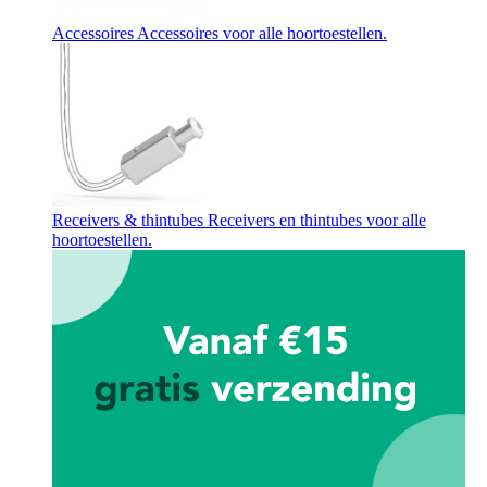
Accessoires
Accessoires voor alle hoortoestellen.
Receivers & thintubes
Receivers en thintubes voor alle
hoortoestellen.