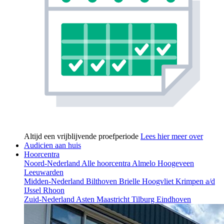
Altijd een vrijblijvende proefperiode
Lees hier meer over
Audicien aan huis
Hoorcentra
Noord-Nederland
Alle hoorcentra
Almelo
Hoogeveen
Leeuwarden
Midden-Nederland
Bilthoven
Brielle
Hoogvliet
Krimpen a/d
IJssel
Rhoon
Zuid-Nederland
Asten
Maastricht
Tilburg
Eindhoven