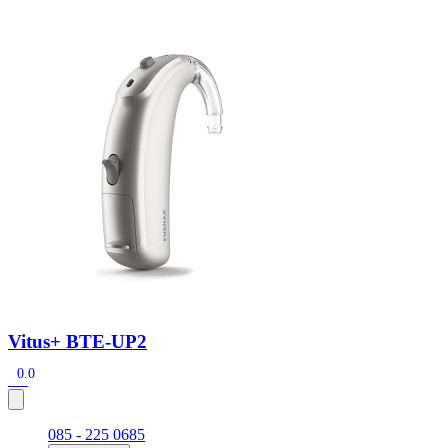
Zoeken
Snel zoeken
Signia hoortoestellen
Signia Pure BCT IX
Signia Silk IX
Widex
Allure AI
Audio Service R LI 7
Hoortoestelbatterijen
Widex filters
Filters
Domes
Onderhoudsartikelen
Signia Active Mini IX - Oplaadbaar
De Signia Active Mini IX is het nieuwste hoortoestel van Signia.
Bekijk
Vitus+ BTE-UP2
0.0
085 - 225 0685