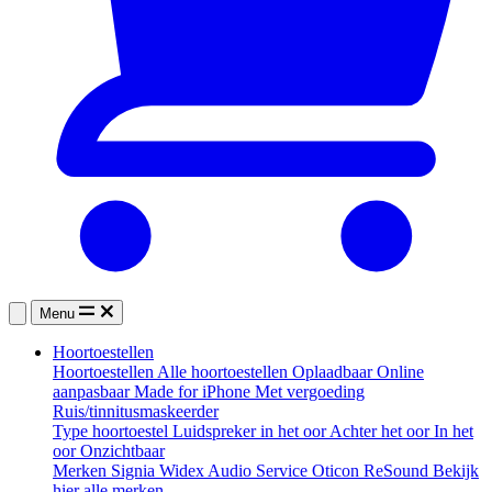
Menu
Hoortoestellen
Hoortoestellen
Alle hoortoestellen
Oplaadbaar
Online
aanpasbaar
Made for iPhone
Met vergoeding
Ruis/tinnitusmaskeerder
Type hoortoestel
Luidspreker in het oor
Achter het oor
In het
oor
Onzichtbaar
Merken
Signia
Widex
Audio Service
Oticon
ReSound
Bekijk
hier alle merken