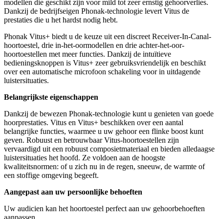
modellen die geschikt zijn voor mild tot zeer ernstig gehoorverlies.
Dankzij de bedrijfseigen Phonak-technologie levert Vitus de
prestaties die u het hardst nodig hebt.
Phonak Vitus+ biedt u de keuze uit een discreet Receiver-In-Canal-
hoortoestel, drie in-het-oormodellen en drie achter-het-oor-
hoortoestellen met meer functies. Dankzij de intuïtieve
bedieningsknoppen is Vitus+ zeer gebruiksvriendelijk en beschikt
over een automatische microfoon schakeling voor in uitdagende
luistersituaties.
Belangrijkste eigenschappen
Dankzij de bewezen Phonak-technologie kunt u genieten van goede
hoorprestaties. Vitus en Vitus+ beschikken over een aantal
belangrijke functies, waarmee u uw gehoor een flinke boost kunt
geven. Robuust en betrouwbaar Vitus-hoortoestellen zijn
vervaardigd uit een robuust composietmateriaal en bieden alledaagse
luistersituaties het hoofd. Ze voldoen aan de hoogste
kwaliteitsnormen: of u zich nu in de regen, sneeuw, de warmte of
een stoffige omgeving begeeft.
Aangepast aan uw persoonlijke behoeften
Uw audicien kan het hoortoestel perfect aan uw gehoorbehoeften
aanpassen.